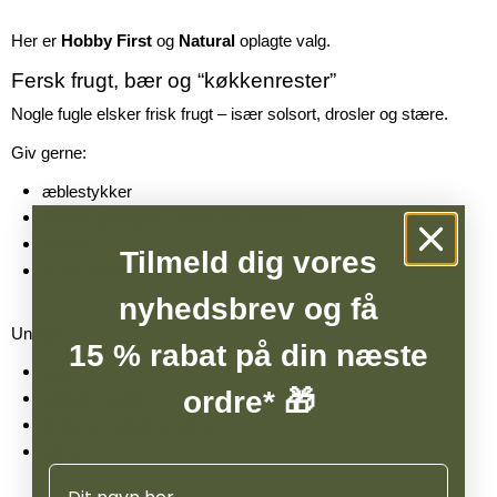
Her er
Hobby First
og
Natural
oplagte valg.
Fersk frugt, bær og “køkkenrester”
Nogle fugle elsker frisk frugt – især solsort, drosler og stære.
Giv gerne:
æblestykker
rosiner (blødgjort i vand om vinteren)
blåbær
Tilmeld dig vores
druer (halve)
nyhedsbrev og få
Undgå:
15 % rabat på din næste
brød
ordre* 🎁
saltede nødder
alt der er stærkt krydret
citrus
Navn