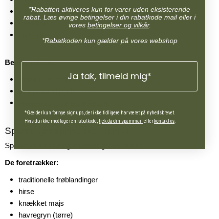
solsikkefrø
*Rabatten aktiveres kun for varer uden eksisterende
små frøblandinger
rabat. Læs øvrige betingelser i din rabatkode mail eller i
insektmix
vores
betingelser og vilkår
.
melorme
*Rabatkoden kun gælder på vores webshop
Bedste udstyr:
Ja tak, tilmeld mig*
rørformede foderautomater
peanutspiraler eller siloer
mejseboldholdere fra
Ryom
*Gælder kun for nye signups, der ikke tidligere har været på nyhedsbrevet.
Hvis du ikke modtager en rabatkode,
tjek da din spammail
eller
kontakt os
.
Spurve (gråspurv, skovspurv)
Spurve er sociale og kommer gerne i flokke.
De foretrækker:
traditionelle frøblandinger
hirse
knækket majs
havregryn (tørre)