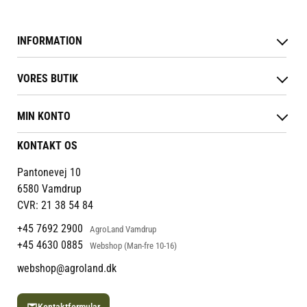
INFORMATION
Betingelser & vilkår
VORES BUTIK
Reklamations- & fortrydelsesret
Levering & afhentning
Vores butikker
Følg din bestilling
MIN KONTO
Job
Persondatapolitik
Mærker
Administrer min konto
KONTAKT OS
Cookies
Om os
Min Konto
Returportal
Om Vestjyllands Andel
Pantonevej 10
Blog
6580 Vamdrup
Ofte stillede spørgsmål
CVR: 21 38 54 84
+45 7692 2900
AgroLand Vamdrup
+45 4630 0885
Webshop (Man-fre 10-16)
webshop@agroland.dk