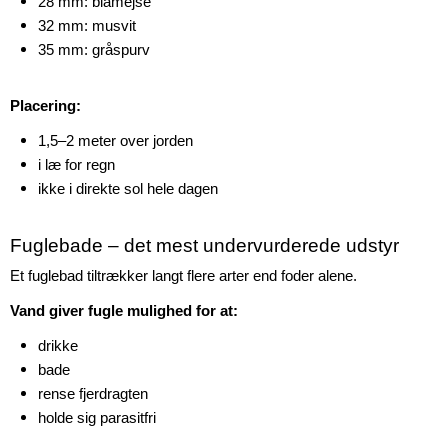
28 mm: blåmejse
32 mm: musvit
35 mm: gråspurv
Placering:
1,5–2 meter over jorden
i læ for regn
ikke i direkte sol hele dagen
Fuglebade – det mest undervurderede udstyr
Et fuglebad tiltrækker langt flere arter end foder alene.
Vand giver fugle mulighed for at:
drikke
bade
rense fjerdragten
holde sig parasitfri