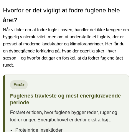
I mange år har der været en udbredt misforståelse om,
Hvorfor er det vigtigt at fodre fuglene hele
at man kun bør fodre om vinteren. Men i dag ved vi
året?
langt mere om, hvordan vildtfugle lever. Og
Når vi taler om at fodre fugle i haven, handler det ikke længere om
resultaterne er tydelige: Fuglene har brug for hjælp
hyggelig vinteraktivitet, men om at understøtte et fugleliv, der er
hele året, fordi deres fødegrundlag ændrer sig
presset af moderne landskaber og klimaforandringer. Her får du
løbende gennem sæsonerne.
en dybdegående forklaring på, hvad der egentlig sker i hver
sæson – og hvorfor det gør en forskel, at du fodrer fuglene året
I denne omfattende guide får du forklaringen på,
rundt.
hvorfor helårsfodring er en fordel for både fuglene og
haven, hvordan du tilpasser foderet efter årstiden,
hvilke fodertyper du bør vælge, og hvordan du gør din
Forår
have mere attraktiv for vildtfuglene.
Fuglenes travleste og mest energikrævende
periode
Du får også konkrete råd til udstyr, fodermængder,
placering og valget af foder fra kvalitetsmærker som
Foråret er tiden, hvor fuglene bygger reder, ruger og
Hercules, Ryom, Natural, Versele-Laga, Bird’s
fodrer unger. Energibehovet er derfor ekstra højt.
Garden og Hobby First.
Proteinrige insektfoder