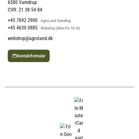
Blog
6580 Vamdrup
gennem året. Derfor har de andre behov end
Ofte stillede spørgsmål
CVR: 21 38 54 84
fisk i et indendørs akvarium.
+45 7692 2900
AgroLand Vamdrup
+45 4630 0885
Webshop (Man-fre 10-16)
Understøtter fiskenes energi og
webshop@agroland.dk
trivsel
Kontaktformular
Bidrager til stærke farver og jævn
vækst
Kan begrænse unødvendige
foderrester i vandet
Gør det lettere at tilpasse fodringen
efter art og årstid