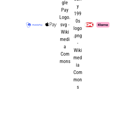
Godt at vide:
Vælg altid foder, der er
udviklet til havedamsfisk, og tilpas
mængden efter vandtemperaturen og
fiskenes aktivitet.
Vælg foder efter fisketype
Koi og større karper
Har typisk brug for større pellets og et
energirigt foder, der passer til deres
størrelse og aktivitetsniveau.
Guldfisk og shubunkin