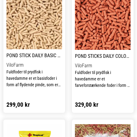
POND STICK DAILY BASIC 6 KG / 50 LITER
POND STICKS DAILY COLOUR 6 KG
ViloFarm
ViloFarm
Fuldfoder til prydfisk i
Fuldfoder til prydfisk i
havedamme er et basisfoder i
havedamme er et
form af flydende pinde, som er
farveforstærkende foder i form af
velegnet til den daglige fodring
flydende pinde, der egner sig
af prydfisk opdrættet i
perfekt til daglig fodring af
299,00 kr
329,00 kr
havedamme. Foderet tilfører
prydfisk, som holdes i
fiskene alle de essentielle
havedamme. Foderet indeholder
næringsstoffer, herunder vigtige
carotenoider, som effektivt
vitaminer, som understøtter
intensiverer fiskenes naturlige
deres sundhed og holder dem i
farver og samtidig bidrager
optimal kondition.
positivt til deres generelle trivsel