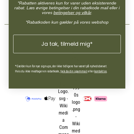
*Rabatten aktiveres kun for varer uden eksisterende
mulighed for calciumtilførsel
rabat. Læs øvrige betingelser i din rabatkode mail eller i
uden risiko for overdosering.
vores
betingelser og vilkår
.
*Rabatkoden kun gælder på vores webshop
Ja tak, tilmeld mig*
*Gælder kun for nye signups, der ikke tidligere har været på nyhedsbrevet.
Hvis du ikke modtager en rabatkode,
tjek da din spammail
eller
kontakt os
.