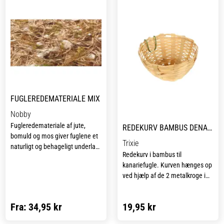
FUGLEREDEMATERIALE MIX
Nobby
Fugleredemateriale af jute,
REDEKURV BAMBUS DENA KANARIE
bomuld og mos giver fuglene et
Trixie
naturligt og behageligt underlag
Redekurv i bambus til
til at bygge deres rede. Den
kanariefugle. Kurven hænges op
bløde sammensætning er let at
ved hjælp af de 2 metalkroge i
forme og sikrer, at fuglene kan
siden.
skabe en tryg base i buret. Jute
og bomuld tilfører styrke og
Fra:
34,95 kr
19,95 kr
Redematriale sættes ind til
fleksibilitet, mens mos giver et
fuglene, så de selv kan bygge
naturligt udtryk, der minder om