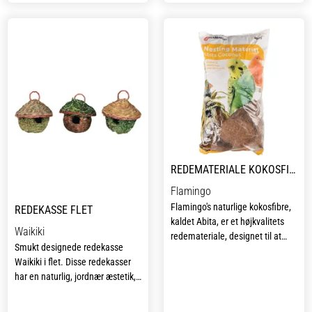
funktionel og dekorativ.
og naturlige æstetik passer
Safari redekassen perfekt ind i
ethvert indendørs fuglebur eller
fuglevoliere, samtidig med at
den tilføjer en charmerende
visuel detalje.
Det naturlige fletmateriale
bidrager til en varm og hyggelig
atmosfære, hvilket giver fuglene
et sted, hvor de føler sig
REDEMATERIALE KOKOSFIBER 300 G
hjemme.
Flamingo
Flamingo's naturlige kokosfibre,
REDEKASSE FLET
kaldet Abita, er et højkvalitets
Waikiki
redemateriale, designet til at
Smukt designede redekasse
efterligne fugles naturlige
Waikiki i flet. Disse redekasser
redebyggemiljøer.
har en naturlig, jordnær æstetik,
og vil få dine fugle til at føle sig
Kokosfibre har i årevis været
hjemme, og give dem et
anvendt som redemateriale på