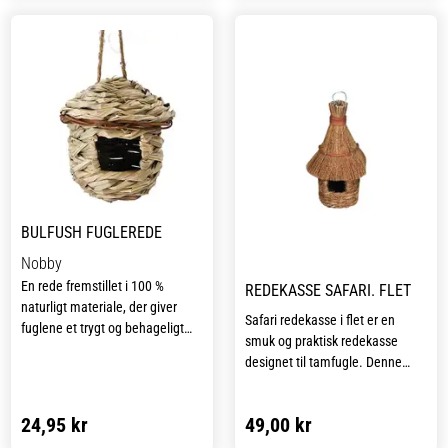
reden op.
redesteder i naturen.
BULFUSH FUGLEREDE
Nobby
En rede fremstillet i 100 %
REDEKASSE SAFARI. FLET
naturligt materiale, der giver
Safari redekasse i flet er en
fuglene et trygt og behageligt
smuk og praktisk redekasse
sted at hvile. Reden er udstyret
designet til tamfugle. Denne
med en praktisk løkke, så den
redekasse tilbyder et trygt og
nemt kan hænges op i volieren
hyggeligt sted for dine fugle.
eller buret. Den naturlige
24,95 kr
49,00 kr
opbygning gør reden både
Med sin robuste fletkonstruktion