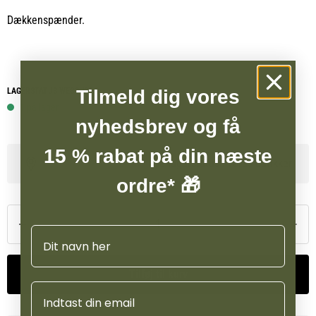
Dækkenspænder.
LAGERSTATUS WEBSHOP
Tilmeld dig vores
1 på lager
nyhedsbrev og få
15 % rabat på din næste
Se lagerstatus i vores butikker
ordre* 🎁
Navn
Tilføj til kurv
Email