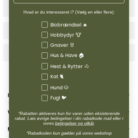
Størrelsesguide
Hvad er du interesseret i? (Vælg en eller flere):
Interesser
Biobrændsel 🔥
Produktinformation
Hobbydyr 🐮
Gnaver 🐰
Specifikationer
Hus & Have 🏠
Hest & Rytter 🐴
Kat 🐈
Hund 🐶
INFORMATION
Fugl 🐦
Betingelser & vilkår
VORES BUTIK
Reklamations- & fortrydelsesret
*Rabatten aktiveres kun for varer uden eksisterende
rabat. Læs øvrige betingelser i din rabatkode mail eller i
Levering & afhentning
Vores butikker
vores
betingelser og vilkår
.
Følg din bestilling
MIN KONTO
Job
*Rabatkoden kun gælder på vores webshop
Persondatapolitik