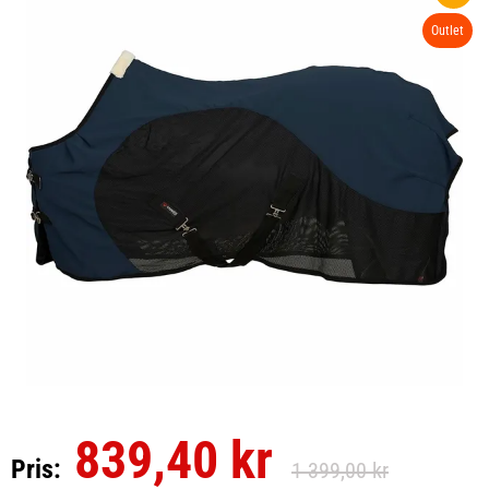
Outlet
839,40 kr
Pris:
1 399,00 kr