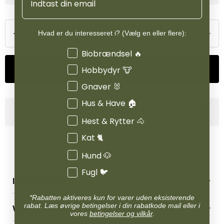
nederste del af cooleren er dækket af behageligt og let
netmateriale.
Hvad er du interesseret i? (Vælg en eller flere):
Farve: Midnight blue
Interesser
Biobrændsel 🔥
Tilføj til kurv
Hobbydyr 🐮
Gnaver 🐰
Hus & Have 🏠
Produktinformation
Hest & Rytter 🐴
Kat 🐈
Hund 🐶
Fugl 🐦
INFORMATION
*Rabatten aktiveres kun for varer uden eksisterende
Betingelser & vilkår
rabat. Læs øvrige betingelser i din rabatkode mail eller i
VORES BUTIK
Reklamations- & fortrydelsesret
vores
betingelser og vilkår
.
Levering & afhentning