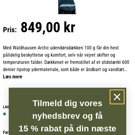
849,00 kr
Pris:
Med Waldhausen Arctic udendørsdækken 100 g får din hest
pålidelig beskyttelse og komfort, selv når vejret skifter og
temperaturen falder. Dækkenet er fremstillet af et slidstærkt 600
denier ripstop ydermateriale, som både er åndbart og vandtæt
med en vandsøjle på 3000 mm. Den lette 100 grams fyldning
Læs mere
giver en behagelig varme uden at blive for tung, og den
antibakterielle foring sikrer et sundt og komfortabelt indeklima
for hesten.
Tilmeld dig vores
LAGERSTATUS WEBSHOP
Dækkenet lukkes foran med dobbelte T-formede spænder, der i
nyhedsbrev og få
1 på lager
kombination med et beskyttende velcrobetræk giver en sikker og
15 % rabat på din næste
stabil pasform. Skulderkilerne sørger for, at hesten kan bevæge
Farve
sig frit, mens krydsgjordene holder dækkenet sikkert på plads. En