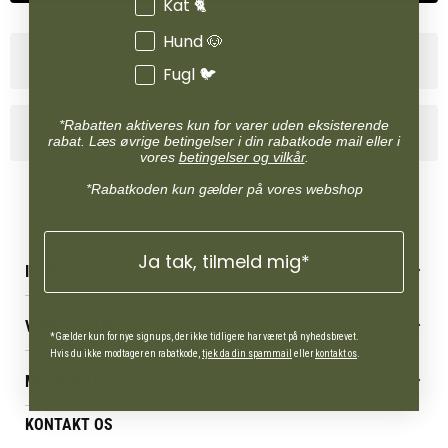
Kat 🐈
Hund 🐶
Produktinformation
Fugl 🐦
*Rabatten aktiveres kun for varer uden eksisterende
Specifikationer
rabat. Læs øvrige betingelser i din rabatkode mail eller i
vores
betingelser og vilkår
.
*Rabatkoden kun gælder på vores webshop
Ja tak, tilmeld mig*
INFORMATION
Betingelser & vilkår
VORES BUTIK
Reklamations- & fortrydelsesret
*Gælder kun for nye signups, der ikke tidligere har været på nyhedsbrevet.
Levering & afhentning
Hvis du ikke modtager en rabatkode,
tjek da din spammail
eller
kontakt os
.
Vores butikker
Følg din bestilling
MIN KONTO
Job
Persondatapolitik
Mærker
Administrer min konto
KONTAKT OS
Cookies
Om os
Min Konto