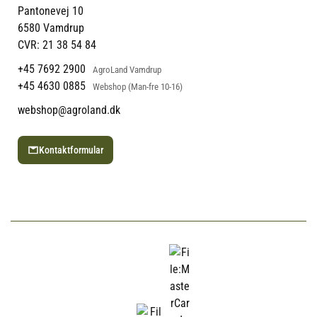
Returportal
Om Vestjyllands Andel
Pantonevej 10
Blog
6580 Vamdrup
Ofte stillede spørgsmål
CVR: 21 38 54 84
+45 7692 2900
AgroLand Vamdrup
+45 4630 0885
Webshop (Man-fre 10-16)
webshop@agroland.dk
Kontaktformular