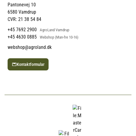
Returportal
Om Vestjyllands Andel
Pantonevej 10
Blog
6580 Vamdrup
Ofte stillede spørgsmål
CVR: 21 38 54 84
+45 7692 2900
AgroLand Vamdrup
+45 4630 0885
Webshop (Man-fre 10-16)
webshop@agroland.dk
Kontaktformular