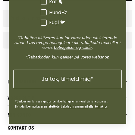
Kat 🐈
Hund 🐶
Produktinformation
Fugl 🐦
*Rabatten aktiveres kun for varer uden eksisterende
Specifikationer
rabat. Læs øvrige betingelser i din rabatkode mail eller i
vores
betingelser og vilkår
.
*Rabatkoden kun gælder på vores webshop
Ja tak, tilmeld mig*
INFORMATION
Betingelser & vilkår
VORES BUTIK
Reklamations- & fortrydelsesret
*Gælder kun for nye signups, der ikke tidligere har været på nyhedsbrevet.
Levering & afhentning
Hvis du ikke modtager en rabatkode,
tjek da din spammail
eller
kontakt os
.
Vores butikker
Følg din bestilling
MIN KONTO
Job
Persondatapolitik
Mærker
Administrer min konto
KONTAKT OS
Cookies
Om os
Min Konto