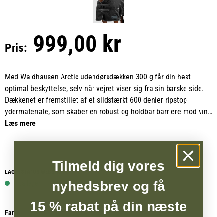
999,00 kr
Pris:
Med Waldhausen Arctic udendørsdækken 300 g får din hest
optimal beskyttelse, selv når vejret viser sig fra sin barske side.
Dækkenet er fremstillet af et slidstærkt 600 denier ripstop
ydermateriale, som skaber en robust og holdbar barriere mod vind
og vejr. Det er både åndbart og vandtæt med en vandsøjle på
Læs mere
3000 mm, hvilket giver en pålidelig kombination af
vejrbestandighed og komfort. Indvendigt sørger en antibakteriel
foring for et hygiejnisk og behageligt klima, mens den kraftige
Tilmeld dig vores
300 grams fyldning yder effektiv varmeisolering på kolde dage.
LAGERSTATUS WEBSHOP
nyhedsbrev og få
1 på lager
Foran lukkes dækkenet med dobbelte T-formede spænder, der
15 % rabat på din næste
sammen med et beskyttende velcrobetræk holder det sikkert på
Farve
plads og forhindrer glidning. Skulderkilerne giver hesten fuld