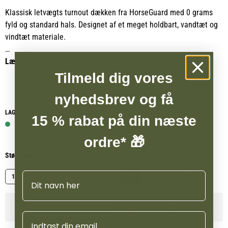
Klassisk letvægts turnout dækken fra HorseGuard med 0 grams
fyld og standard hals. Designet af et meget holdbart, vandtæt og
vindtæt materiale.
Dækkenet er med formskåret nakke- og skulderparti med blød
Læs mere
neoprenforing på manken, som forhindrer tryk.
Tilmeld dig vores
nyhedsbrev og få
Dækkenet har justerbar dobbelt frontlukning med klikhager og
justerbare gjordstropper, og den store haleklap beskytter
LAGERSTATUS WEBSHOP
15 % rabat på din næste
haleroden fuldt ud.
1 på lager
ordre* 🎁
Størrelse
Navn
105
115
125
135
145
155
165
Se lagerstatus i vores butikker
Email