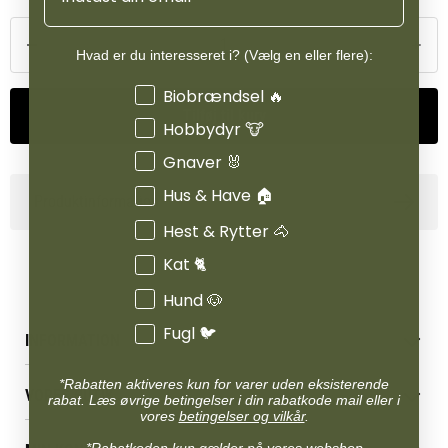
Hvad er du interesseret i? (Vælg en eller flere):
Interesser
Biobrændsel 🔥
Tilføj til kurv
Hobbydyr 🐮
Gnaver 🐰
Hus & Have 🏠
Produktinformation
Hest & Rytter 🐴
Kat 🐈
Hund 🐶
Fugl 🐦
INFORMATION
Betingelser & vilkår
*Rabatten aktiveres kun for varer uden eksisterende
VORES BUTIK
Reklamations- & fortrydelsesret
rabat. Læs øvrige betingelser i din rabatkode mail eller i
vores
betingelser og vilkår
.
Levering & afhentning
Vores butikker
*Rabatkoden kun gælder på vores webshop