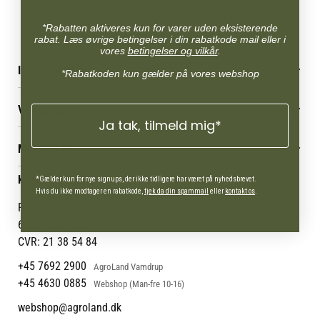
*Rabatten aktiveres kun for varer uden eksisterende
rabat. Læs øvrige betingelser i din rabatkode mail eller i
vores
betingelser og vilkår
.
INFORMATION
*Rabatkoden kun gælder på vores webshop
Betingelser & vilkår
VORES BUTIK
Reklamations- & fortrydelsesret
Ja tak, tilmeld mig*
Levering & afhentning
Vores butikker
Følg din bestilling
MIN KONTO
Job
Persondatapolitik
Mærker
Administrer min konto
KONTAKT OS
*Gælder kun for nye signups, der ikke tidligere har været på nyhedsbrevet.
Cookies
Om os
Min Konto
Hvis du ikke modtager en rabatkode,
tjek da din spammail
eller
kontakt os
.
Returportal
Om Vestjyllands Andel
Pantonevej 10
Blog
6580 Vamdrup
Ofte stillede spørgsmål
CVR: 21 38 54 84
+45 7692 2900
AgroLand Vamdrup
+45 4630 0885
Webshop (Man-fre 10-16)
webshop@agroland.dk