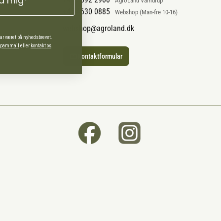
ld mig*
AgroLand Vamdrup
+45 4630 0885
Webshop (Man-fre 10-16)
webshop@agroland.dk
har været på nyhedsbrevet.
 spammail
eller
kontakt os
.
Kontaktformular