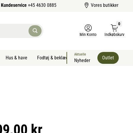
Kundeservice
+45 4630 0885
Vores butikker
0
Min Konto
Indkøbskurv
Aktuelle
Hus & have
Fodtøj & beklædning
Sommervarer kæledyr
Outlet
Nyheder
09,00 kr