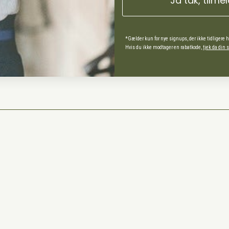
Ja tak, tilme
ds Andel
spørgsmål
*Gælder kun for nye signups, der ikke tidligere 
Hvis du ikke modtager en rabatkode,
tjek da din