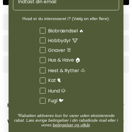
Hvad er du interesseret i? (Vælg en eller flere):
Produktinformation
Interesser
Biobrændsel 🔥
Hobbydyr 🐮
Specifikationer
Gnaver 🐰
Hus & Have 🏠
Anvendelse
Hest & Rytter 🐴
Kat 🐈
Hund 🐶
Fugl 🐦
INFORMATION
Betingelser & vilkår
*Rabatten aktiveres kun for varer uden eksisterende
rabat. Læs øvrige betingelser i din rabatkode mail eller i
VORES BUTIK
Reklamations- & fortrydelsesret
vores
betingelser og vilkår
.
Levering & afhentning