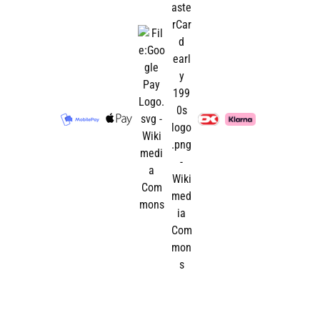
passer til hestens aktivitetsniveau og
temperament.
Vitaminer og mineraler
Produkterne indeholder næringsstoffer,
der understøtter blandt andet muskler,
knogler og immunforsvar.
Flere livsfaser
Sortimentet rummer løsninger til blandt
andet føl, ungheste, avlshopper, rideheste
og seniorheste.