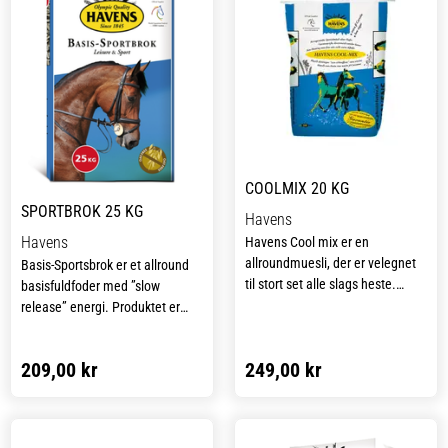
COOLMIX 20 KG
SPORTBROK 25 KG
Havens
Havens
Havens Cool mix er en
allroundmuesli, der er velegnet
Basis-Sportsbrok er et allround
til stort set alle slags heste.
basisfuldfoder med ”slow
Produktet har et moderat
release” energi. Produktet er
indhold af udelukkende ”slow
100 % havrefrit, med et moderat
release energy”, et højt indhold
energiindhold og et meget lavt
209,00 kr
249,00 kr
af magnesium og et lavt indhold
indhold af stivelse og sukker –
af stivelse og sukker – alle
alle forhold, der modvirker
forhold, der modvirker stress,
stress, nervøsitet og for meget
nervøsitet og for meget energi.
energi.