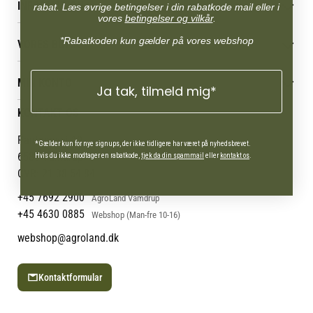
INFORMATION
rabat. Læs øvrige betingelser i din rabatkode mail eller i
vores
betingelser og vilkår
.
Betingelser & vilkår
*Rabatkoden kun gælder på vores webshop
VORES BUTIK
Reklamations- & fortrydelsesret
Levering & afhentning
Vores butikker
Følg din bestilling
MIN KONTO
Job
Ja tak, tilmeld mig*
Persondatapolitik
Mærker
Administrer min konto
KONTAKT OS
Cookies
Om os
Min Konto
Returportal
Om Vestjyllands Andel
Pantonevej 10
*Gælder kun for nye signups, der ikke tidligere har været på nyhedsbrevet.
Blog
6580 Vamdrup
Hvis du ikke modtager en rabatkode,
tjek da din spammail
eller
kontakt os
.
Ofte stillede spørgsmål
CVR: 21 38 54 84
+45 7692 2900
AgroLand Vamdrup
+45 4630 0885
Webshop (Man-fre 10-16)
webshop@agroland.dk
Kontaktformular