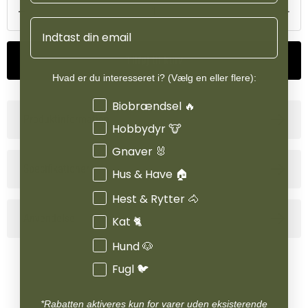
HorseLux Perform indeholder organiske mikromineraler samt
Email
Eponaolie, der bidrager med Omega 3-6-9 og lecithin. Alt dette
giver hestens muskler de bedste forudsætninger for at udvikle sig
positivt og øger præstationsevnen.
Tilføj til kurv
Hvad er du interesseret i? (Vælg en eller flere):
Interesser
Biobrændsel 🔥
Produktinformation
Hobbydyr 🐮
Gnaver 🐰
Specifikationer
Hus & Have 🏠
Hest & Rytter 🐴
Anvendelse
Kat 🐈
Hund 🐶
Fugl 🐦
*Rabatten aktiveres kun for varer uden eksisterende