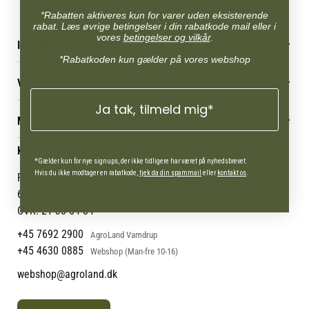
*Rabatten aktiveres kun for varer uden eksisterende
rabat. Læs øvrige betingelser i din rabatkode mail eller i
vores
betingelser og vilkår
.
INFORMATION
*Rabatkoden kun gælder på vores webshop
Betingelser & vilkår
VORES BUTIK
Reklamations- & fortrydelsesret
Levering & afhentning
Ja tak, tilmeld mig*
Vores butikker
Følg din bestilling
MIN KONTO
Job
Persondatapolitik
Mærker
Administrer min konto
KONTAKT OS
Cookies
Om os
Min Konto
*Gælder kun for nye signups, der ikke tidligere har været på nyhedsbrevet.
Returportal
Om Vestjyllands Andel
Hvis du ikke modtager en rabatkode,
tjek da din spammail
eller
kontakt os
.
Pantonevej 10
Blog
6580 Vamdrup
Ofte stillede spørgsmål
CVR: 21 38 54 84
+45 7692 2900
AgroLand Vamdrup
+45 4630 0885
Webshop (Man-fre 10-16)
webshop@agroland.dk