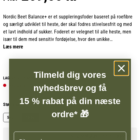
Nordic Beet Balance+ er et suppleringsfoder baseret på roefibre
og særligt udviklet til heste, der skal fodres stivelsesfrit og med
et lavt indhold af sukker. Foderet er velegnet til alle heste, men
især til dem med sensitiv fordøjelse, hvor den unikke
sammensætning af roefibre, esparsette, mælkebøtterod og
Læs mere
udvalgte urter aktivt støtter tarmens sundhed og balance.
Det høje indhold af letfordøjelige fibre, pektin og andre aktive
Tilmeld dig vores
stoffer bidrager til en velfungerende fordøjelse, virker præbiotisk
LAGERSTATUS WEBSHOP
og hjælper kroppen med at udrense. Samtidig understøtter
Ikke på lager
nyhedsbrev og få
blandingen regenerering samt heling og reparation af muskelvæv,
hvilket gør foderet ideelt til både rekreation og præstation. Nordic
15 % rabat på din næste
Størrelse
Beet Balance+ giver en langsom og stabil frigivelse af energi,
ordre* 🎁
som øger udholdenheden hos præstationsheste, samtidig med at
5 kg
15 kg
det hjælper heste med at holde huld og er en værdifuld støtte til
ældre heste, der nemt taber sig.
Navn
Se lagerstatus i vores butikker