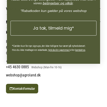
vores
betingelser og vilkår
.
Betingelser & vilkår
VORES BUTIK
Reklamations- & fortrydelsesret
*Rabatkoden kun gælder på vores webshop
Levering & afhentning
Vores butikker
Følg din bestilling
MIN KONTO
Job
Ja tak, tilmeld mig*
Persondatapolitik
Mærker
Administrer min konto
KONTAKT OS
Cookies
Om os
Min Konto
Returportal
Om Vestjyllands Andel
Pantonevej 10
Blog
*Gælder kun for nye signups, der ikke tidligere har været på nyhedsbrevet.
6580 Vamdrup
Hvis du ikke modtager en rabatkode,
tjek da din spammail
eller
kontakt os
.
Ofte stillede spørgsmål
CVR: 21 38 54 84
+45 7692 2900
AgroLand Vamdrup
+45 4630 0885
Webshop (Man-fre 10-16)
webshop@agroland.dk
Kontaktformular