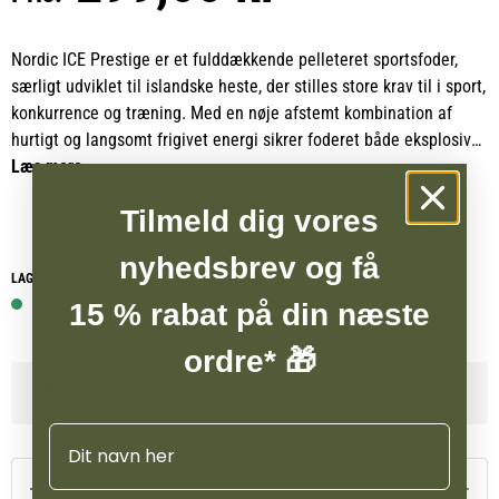
Nordic ICE Prestige er et fulddækkende pelleteret sportsfoder,
særligt udviklet til islandske heste, der stilles store krav til i sport,
konkurrence og træning. Med en nøje afstemt kombination af
hurtigt og langsomt frigivet energi sikrer foderet både eksplosiv
kraft og langvarig udholdenhed, uden at hesten bliver for varm.
Læs mere
Samtidig er det kornfrit og baseret på letfordøjelige råvarer af
Tilmeld dig vores
højeste kvalitet, som understøtter både præstationsevne og
trivsel.
nyhedsbrev og få
LAGERSTATUS WEBSHOP
ICE Prestige er tilsat tang, hyben og MSM, som giver ekstra støtte
14 på lager
15 % rabat på din næste
til islænderens hud, pels og hove, samt bidrager til sunde led og
bindevæv. Indholdet af selen er tilpasset netop den islandske
ordre* 🎁
hesterace og passer derfor særligt godt til importerede islændere.
Se lagerstatus i vores butikker
De mange urter, herunder brændenælde, mælkebøtterod,
Navn
marietidsel, havtorn og rosmarin, styrker leverfunktionen,
stofskiftet og tilfører et højt indhold af antioxidanter, mens
roefibre fremmer en sund fordøjelse.