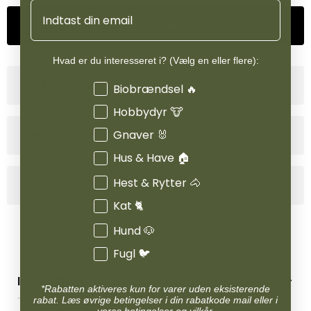
Email
Stivelsesindholdet er holdt på et meget lavt niveau og i stedet er
Tilføj til kurv
anvendt en lang række værdifulde olieholdige frø, fibre og
vitaliserende og fordøjelsesunderstøttende næringsstoffer. Det
Hvad er du interesseret i? (Vælg en eller flere):
vegetabilske protein er af høj biologisk værdi og de tilsatte
Produktinformation
Interesser
Biobrændsel 🔥
aminosyrer er vigtige for udviklingen af muskulaturen.
Hobbydyr 🐮
Gnaver 🐰
Specifikationer
Hus & Have 🏠
Hest & Rytter 🐴
Anvendelse
Kat 🐈
Hund 🐶
Fugl 🐦
INFORMATION
*Rabatten aktiveres kun for varer uden eksisterende
rabat. Læs øvrige betingelser i din rabatkode mail eller i
Betingelser & vilkår