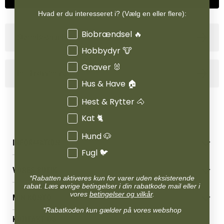
Hvad er du interesseret i? (Vælg en eller flere):
Interesser
Biobrændsel 🔥
Størrelsesguide
Hobbydyr 🐮
Gnaver 🐰
Produktinformation
Hus & Have 🏠
Hest & Rytter 🐴
Kat 🐈
Hund 🐶
INFORMATION
Fugl 🐦
Betingelser & vilkår
VORES BUTIK
Reklamations- & fortrydelsesret
*Rabatten aktiveres kun for varer uden eksisterende
Levering & afhentning
rabat. Læs øvrige betingelser i din rabatkode mail eller i
Vores butikker
vores
betingelser og vilkår
.
Følg din bestilling
MIN KONTO
Job
Persondatapolitik
*Rabatkoden kun gælder på vores webshop
Mærker
Administrer min konto
KONTAKT OS
Cookies