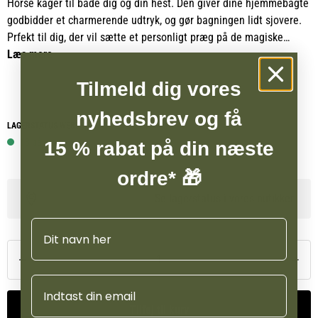
Horse kager til både dig og din hest. Den giver dine hjemmebagte
godbidder et charmerende udtryk, og gør bagningen lidt sjovere.
Prfekt til dig, der vil sætte et personligt præg på de magiske
hestekager.
Læs mere
Tilmeld dig vores
nyhedsbrev og få
LAGERSTATUS WEBSHOP
13 på lager
15 % rabat på din næste
ordre* 🎁
Se lagerstatus i vores butikker
Navn
Email
Tilføj til kurv