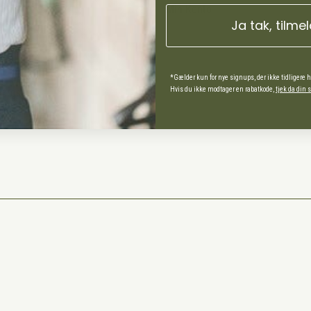
Min Konto
Ja tak, tilme
ds Andel
*Gælder kun for nye signups, der ikke tidligere 
Hvis du ikke modtager en rabatkode,
tjek da din
spørgsmål