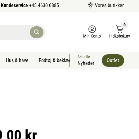
Kundeservice
+45 4630 0885
Vores butikker
0
Min Konto
Indkøbskurv
Aktuelle
Hus & have
Fodtøj & beklædning
Sommervarer kæledyr
Outlet
Nyheder
9,00 kr