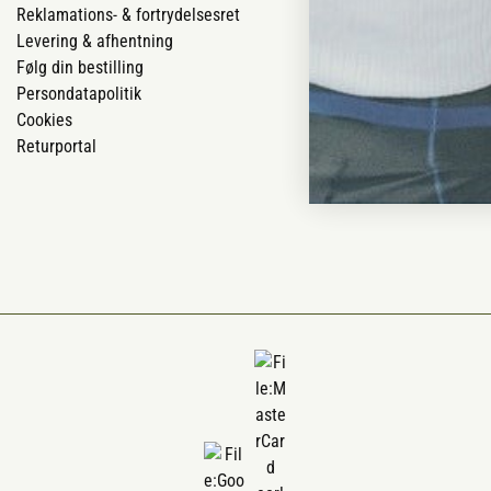
Reklamations- & fortrydelsesret
Job
Levering & afhentning
Mærker
Følg din bestilling
Om os
Persondatapolitik
Om Vestjyllan
Cookies
Blog
Returportal
Ofte stillede 