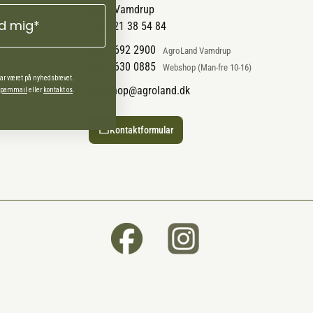
6580 Vamdrup
ld mig*
CVR: 21 38 54 84
+45 7692 2900
AgroLand Vamdrup
+45 4630 0885
Webshop (Man-fre 10-16)
har været på nyhedsbrevet.
webshop@agroland.dk
 spammail
eller
kontakt os
.
Kontaktformular