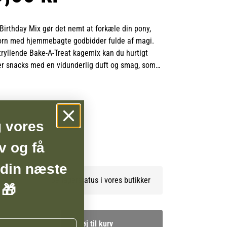
Birthday Mix gør det nemt at forkæle din pony,
corn med hjemmebagte godbidder fulde af magi.
ryllende Bake-A-Treat kagemix kan du hurtigt
er snacks med en vidunderlig duft og smag, som
i hele stalden.
ymboliserer kraft, renhed og kærlighed, og med
bringer du både magi og feststemning til enhver
g vores
ekt til fødselsdage, fejring af små sejre eller når
BSHOP
skal have et strejf af noget særligt.
v og få
 din næste
Se lagerstatus i vores butikker
 🎁
Tilføj til kurv