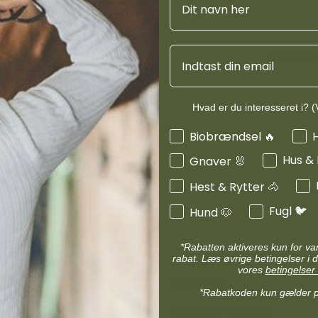
d
Diverse halsbånd
etilbehør
Transportudstyr
Skåle & foderautomater hund
Email
Refleks & lys
Produktinf
Transport & bure
d
Diverse til hest
ler hund
Loppe & flåtmidler hund
Specifikati
Hvad er du interesseret i? (V
 hund
Diverse til hund
Interesser
Biobrændsel 🔥
Anvendels
Hus &
Gnaver 🐰
Hest & Rytter 🐴
Fugl 🐦
Hund 🐶
*Rabatten aktiveres kun for v
rabat. Læs øvrige betingelser i d
vores
betingelser 
MIN KONTO
*Rabatkoden kun gælder 
Administrer min konto