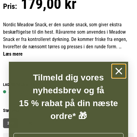
179,00 kr
Pris:
Nordic Meadow Snack, er den sunde snack, som giver ekstra
beskæftigelse til din hest. Råvarerne som anvendes i Meadow
Snack er fra kontrolleret dyrkning. De kommer friske fra engen,
hvorefter de nænsomt tørres og presses i den runde form.
Læs mere
Meadow Snack er en sjov og sund beskæftigelse, som desuden
bidrager til at fremme spytproduktionen hos heste som er
Tilmeld dig vores
begrænset i deres stråfoderindtag. De sunde Snacks sidder på et
reb, som nemt kan hænges i hesteboksen eller i hestenes løsdrift.
LAGERSTATUS WEBSHOP
nyhedsbrev og få
4 på lager
15 % rabat på din næste
Størrelse
ordre* 🎁
2 kg
3 kg
Navn