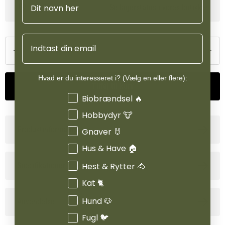
Se lagerstatus i vores butikker
Email
Hvad er du interesseret i? (Vælg en eller flere):
Tilføj til kurv
Interesser
Biobrændsel 🔥
Hobbydyr 🐮
Produktinformation
Gnaver 🐰
Hus & Have 🏠
Hest & Rytter 🐴
Specifikationer
Kat 🐈
Hund 🐶
Anvendelse
Fugl 🐦