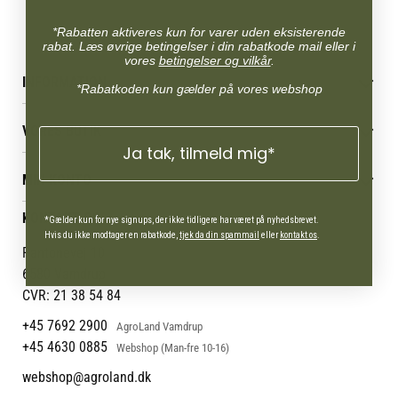
*Rabatten aktiveres kun for varer uden eksisterende
rabat. Læs øvrige betingelser i din rabatkode mail eller i
vores
betingelser og vilkår
.
INFORMATION
*Rabatkoden kun gælder på vores webshop
Betingelser & vilkår
VORES BUTIK
Reklamations- & fortrydelsesret
Ja tak, tilmeld mig*
Levering & afhentning
Vores butikker
Følg din bestilling
MIN KONTO
Job
Persondatapolitik
Mærker
Administrer min konto
KONTAKT OS
Cookies
*Gælder kun for nye signups, der ikke tidligere har været på nyhedsbrevet.
Om os
Min Konto
Hvis du ikke modtager en rabatkode,
tjek da din spammail
eller
kontakt os
.
Returportal
Om Vestjyllands Andel
Pantonevej 10
Blog
6580 Vamdrup
Ofte stillede spørgsmål
CVR: 21 38 54 84
+45 7692 2900
AgroLand Vamdrup
+45 4630 0885
Webshop (Man-fre 10-16)
webshop@agroland.dk