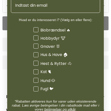
Email
driftssikker og naturlig metode til at skabe mere ro for både hest
og ejer i udendørsområder.
Hvad er du interesseret i? (Vælg en eller flere):
Tilføj til kurv
Interesser
Biobrændsel 🔥
Hobbydyr 🐮
Størrelsesguide
Gnaver 🐰
Hus & Have 🏠
Produktinformation
Hest & Rytter 🐴
Kat 🐈
Hund 🐶
Fugl 🐦
INFORMATION
*Rabatten aktiveres kun for varer uden eksisterende
rabat. Læs øvrige betingelser i din rabatkode mail eller i
Betingelser & vilkår
vores
betingelser og vilkår
.
VORES BUTIK