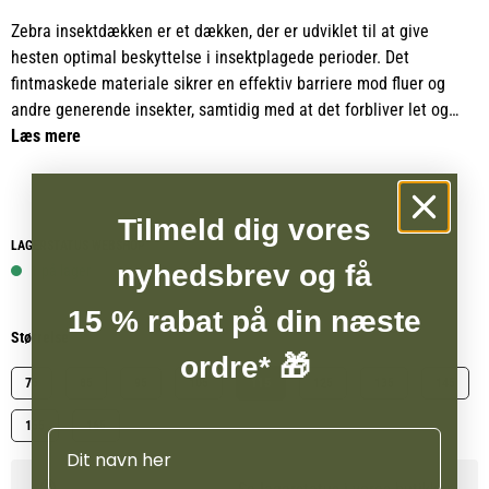
Zebra insektdækken er et dækken, der er udviklet til at give
hesten optimal beskyttelse i insektplagede perioder. Det
fintmaskede materiale sikrer en effektiv barriere mod fluer og
andre generende insekter, samtidig med at det forbliver let og
åndbart, så hesten kan bevæge sig komfortabelt hele dagen. Den
Læs mere
karakteristiske sort og hvide farvekombination har en
dokumenteret afvisende effekt på insekter, hvilket giver en ekstra
beskyttelse sammenlignet med mere traditionelle dækkener.
Tilmeld dig vores
LAGERSTATUS WEBSHOP
Zebra insektdækken er designet med fokus på både pasform og
nyhedsbrev og få
1 på lager
bevægelsesfrihed. Den dobbelte frontlukning giver en stabil og
15 % rabat på din næste
sikker tilpasning, mens bevægelsesfolden ved skuldrene sikrer, at
Størrelse
hesten frit kan bevæge sig uden begrænsninger. Den integrerede
ordre* 🎁
maveklap og haleklap beskytter udsatte områder, og de justerbare
75
85
95
105
115
125
135
145
benstropper samt halerem sørger for, at dækkenet bliver liggende
korrekt, selv når hesten er aktiv på folden.
155
165
Navn