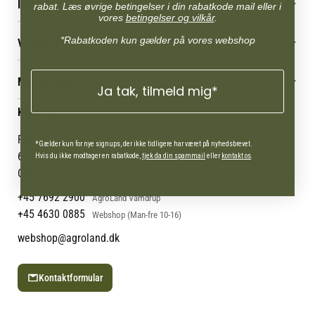
INFORMATION
rabat. Læs øvrige betingelser i din rabatkode mail eller i
vores
betingelser og vilkår
.
Betingelser & vilkår
*Rabatkoden kun gælder på vores webshop
VORES BUTIK
Reklamations- & fortrydelsesret
Levering & afhentning
Vores butikker
Følg din bestilling
MIN KONTO
Job
Ja tak, tilmeld mig*
Persondatapolitik
Mærker
Administrer min konto
KONTAKT OS
Cookies
Om os
Min Konto
Returportal
Om Vestjyllands Andel
Pantonevej 10
*Gælder kun for nye signups, der ikke tidligere har været på nyhedsbrevet.
Blog
6580 Vamdrup
Hvis du ikke modtager en rabatkode,
tjek da din spammail
eller
kontakt os
.
Ofte stillede spørgsmål
CVR: 21 38 54 84
+45 7692 2900
AgroLand Vamdrup
+45 4630 0885
Webshop (Man-fre 10-16)
webshop@agroland.dk
Kontaktformular