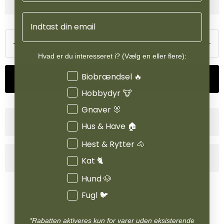
Se lagerstatus i vores butikker
Email
Hvad er du interesseret i? (Vælg en eller flere):
Interesser
Biobrændsel 🔥
Tilføj til kurv
Hobbydyr 🐮
Gnaver 🐰
Produktinformation
Hus & Have 🏠
Hest & Rytter 🐴
Specifikationer
Kat 🐈
Hund 🐶
Fugl 🐦
*Rabatten aktiveres kun for varer uden eksisterende