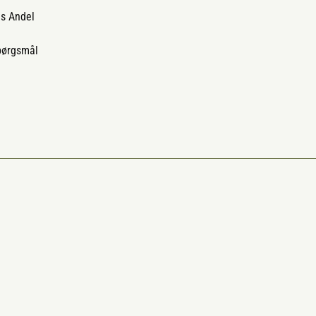
ds Andel
spørgsmål