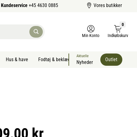
Kundeservice
+45 4630 0885
Vores butikker
0
Min Konto
Indkøbskurv
Aktuelle
Hus & have
Fodtøj & beklædning
Sommervarer kæledyr
Outlet
Nyheder
09,00 kr