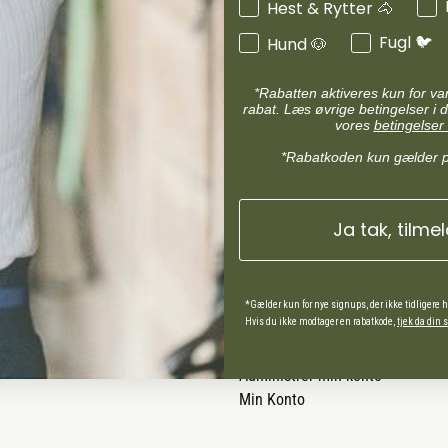
Hest & Rytter 🐴
Produktinf
Fugl 🐦
Hund 🐶
Specifikati
*Rabatten aktiveres kun for v
rabat. Læs øvrige betingelser i d
vores
betingelser 
*Rabatkoden kun gælder 
Anvendels
Ja tak, tilme
*Gælder kun for nye signups, der ikke tidligere 
Hvis du ikke modtager en rabatkode,
tjek da din
MIN KONTO
Administrer min konto
Min Konto