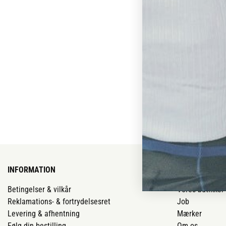
INFORMATION
VORES BUTIK
Betingelser & vilkår
Vores butikker
Reklamations- & fortrydelsesret
Job
Levering & afhentning
Mærker
Følg din bestilling
Om os