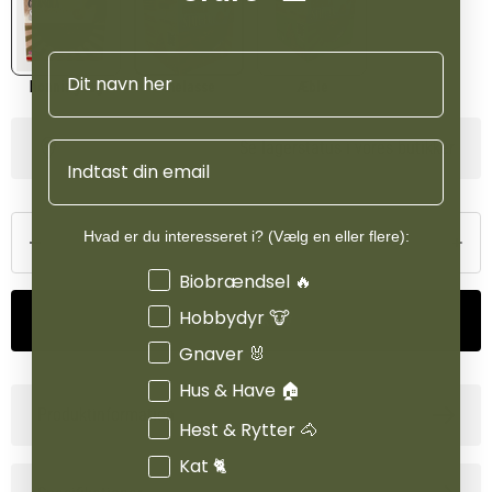
Navn
honningkag
melasse
Æble
Se lagerstatus i vores butikker
Email
Hvad er du interesseret i? (Vælg en eller flere):
Interesser
Biobrændsel 🔥
Hobbydyr 🐮
Tilføj til kurv
Gnaver 🐰
Hus & Have 🏠
Produktinformation
Hest & Rytter 🐴
Kat 🐈