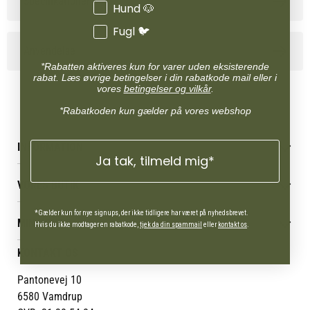
Specifikationer
Hund 🐶
Fugl 🐦
Anvendelse
*Rabatten aktiveres kun for varer uden eksisterende
rabat. Læs øvrige betingelser i din rabatkode mail eller i
vores
betingelser og vilkår
.
*Rabatkoden kun gælder på vores webshop
INFORMATION
Ja tak, tilmeld mig*
Betingelser & vilkår
VORES BUTIK
Reklamations- & fortrydelsesret
Levering & afhentning
Vores butikker
*Gælder kun for nye signups, der ikke tidligere har været på nyhedsbrevet.
Følg din bestilling
MIN KONTO
Job
Hvis du ikke modtager en rabatkode,
tjek da din spammail
eller
kontakt os
.
Persondatapolitik
Mærker
Administrer min konto
KONTAKT OS
Cookies
Om os
Min Konto
Returportal
Om Vestjyllands Andel
Pantonevej 10
Blog
6580 Vamdrup
Ofte stillede spørgsmål