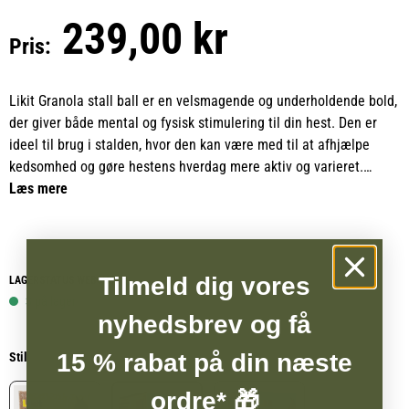
239,00 kr
Pris:
Likit Granola stall ball er en velsmagende og underholdende bold,
der giver både mental og fysisk stimulering til din hest. Den er
ideel til brug i stalden, hvor den kan være med til at afhjælpe
kedsomhed og gøre hestens hverdag mere aktiv og varieret.
Læs mere
Bolden er udviklet til at engagere hesten gennem leg og
bevægelse, hvilket bidrager til øget trivsel, især for heste der står
meget på boks. Den smagfulde granola gør den ekstra attraktiv og
motiverer hesten til at arbejde for sin belønning.
Tilmeld dig vores
LAGERSTATUS WEBSHOP
3 på lager
nyhedsbrev og få
Med den praktiske rebfunktion er det nemt at hænge Likit Granola
stall ball op i boksen eller et andet passende sted, så den altid er
15 % rabat på din næste
Stil
let tilgængelig for din hest.
ordre* 🎁