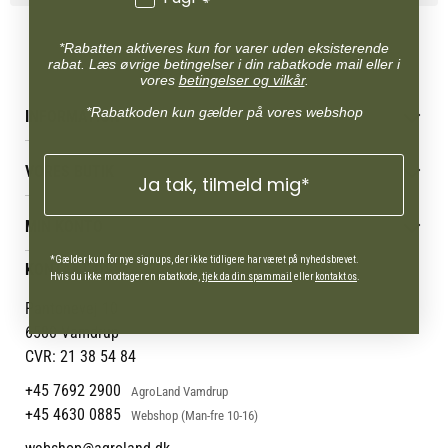
*Rabatten aktiveres kun for varer uden eksisterende
rabat. Læs øvrige betingelser i din rabatkode mail eller i
vores
betingelser og vilkår
.
*Rabatkoden kun gælder på vores webshop
INFORMATION
Betingelser & vilkår
VORES BUTIK
Reklamations- & fortrydelsesret
Ja tak, tilmeld mig*
Levering & afhentning
Vores butikker
Følg din bestilling
MIN KONTO
Job
Persondatapolitik
Mærker
Administrer min konto
*Gælder kun for nye signups, der ikke tidligere har været på nyhedsbrevet.
KONTAKT OS
Cookies
Om os
Hvis du ikke modtager en rabatkode,
tjek da din spammail
eller
kontakt os
.
Min Konto
Returportal
Om Vestjyllands Andel
Pantonevej 10
Blog
6580 Vamdrup
Ofte stillede spørgsmål
CVR: 21 38 54 84
+45 7692 2900
AgroLand Vamdrup
+45 4630 0885
Webshop (Man-fre 10-16)