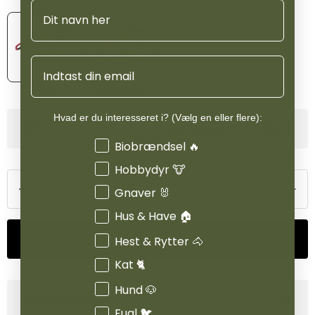
Navn
Email
Grøn
Pinkglitte
Hvad er du interesseret i? (Vælg en eller flere):
Se lagerstatus i vores butikker
Interesser
Biobrændsel 🔥
Hobbydyr 🐮
Gnaver 🐰
Hus & Have 🏠
Tilføj til kurv
Hest & Rytter 🐴
Kat 🐈
Hund 🐶
Produktinformation
Fugl 🐦