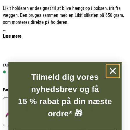
Likit holderen er designet til at blive hængt op i boksen, frit fra
væggen. Den bruges sammen med en Likit sliksten på 650 gram,
som monteres direkte på holderen.
Når hesten leger med slikstenen, bevæger holderen sig, hvilket
Læs mere
betyder, at hesten skal arbejde for at få sin belønning. Det giver
både mental stimulering og hjælper med at reducere kedsomhed i
stalden. Et simpelt, holdbart og effektivt system, der giver hesten
naturlig beskæftigelse i hverdagen.
LAGERSTATUS WEBSHOP
3 på lager
Tilmeld dig vores
Brugen af Likit produkter anbefales også af anerkendte
hesteforskere og adfærdsspecialister fra universiteterne Cornell i
nyhedsbrev og få
Farve
USA og Bristol i England.
15 % rabat på din næste
ordre* 🎁
Aqua
Blå
Glitter