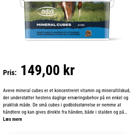
149,00 kr
Pris:
Aveve mineral cubes er et koncentreret vitamin og mineraltilskud,
der understøtter hestens daglige ernæringsbehov på en enkel og
praktisk måde. De små cubes i godbidsstørrelse er nemme at
håndtere og kan gives direkte fra hånden, både i stalden og på
folden, uden behov for foderkrybbe.
Læs mere
De velsmagende cubes er tilsat naturlig æblesmag, som gør den