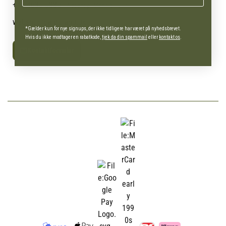
+45 4630 0885
Webshop (Man-fre 10-16)
webshop@agroland.dk
*Gælder kun for nye signups, der ikke tidligere har været på nyhedsbrevet.
Hvis du ikke modtager en rabatkode,
tjek da din spammail
eller
kontakt os
.
Kontaktformular