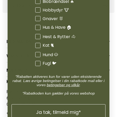
Interesser
Biobrændsel 🔥
Specifikationer
Hobbydyr 🐮
Gnaver 🐰
Hus & Have 🏠
Hest & Rytter 🐴
INFORMATION
Kat 🐈
Betingelser & vilkår
Hund 🐶
VORES BUTIK
Reklamations- & fortrydelsesret
Fugl 🐦
Levering & afhentning
Vores butikker
Følg din bestilling
MIN KONTO
Job
Persondatapolitik
*Rabatten aktiveres kun for varer uden eksisterende
Mærker
Administrer min konto
rabat. Læs øvrige betingelser i din rabatkode mail eller i
KONTAKT OS
Cookies
Om os
vores
betingelser og vilkår
.
Min Konto
Returportal
Om Vestjyllands Andel
Pantonevej 10
*Rabatkoden kun gælder på vores webshop
Blog
6580 Vamdrup
Ofte stillede spørgsmål
CVR: 21 38 54 84
Ja tak, tilmeld mig*
+45 7692 2900
AgroLand Vamdrup