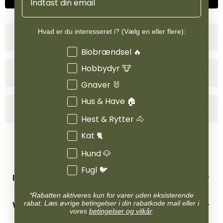
Hvad er du interesseret i? (Vælg en eller flere):
Produktinformation
Interesser
Biobrændsel 🔥
Hobbydyr 🐮
Specifikationer
Gnaver 🐰
Hus & Have 🏠
Anvendelse
Hest & Rytter 🐴
Kat 🐈
Hund 🐶
Fugl 🐦
INFORMATION
Betingelser & vilkår
*Rabatten aktiveres kun for varer uden eksisterende
rabat. Læs øvrige betingelser i din rabatkode mail eller i
VORES BUTIK
Reklamations- & fortrydelsesret
vores
betingelser og vilkår
.
Levering & afhentning