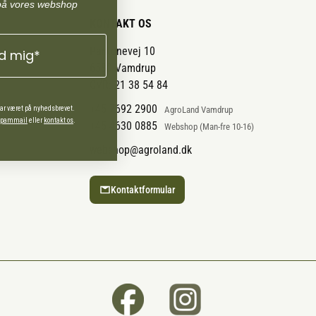
på vores webshop
KONTAKT OS
Pantonevej 10
ld mig*
6580 Vamdrup
CVR: 21 38 54 84
+45 7692 2900
har været på nyhedsbrevet.
AgroLand Vamdrup
 spammail
eller
kontakt os
.
+45 4630 0885
Webshop (Man-fre 10-16)
webshop@agroland.dk
Kontaktformular