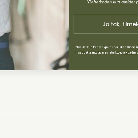
*Rabatkoden kun gælder 
MIN KONTO
Administrer min konto
Ja tak, tilme
Min Konto
*Gælder kun for nye signups, der ikke tidligere 
ds Andel
Hvis du ikke modtager en rabatkode,
tjek da din
spørgsmål