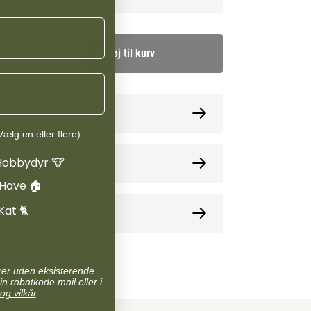
Tilføj til kurv
ormation
ælg en eller flere):
Hobbydyr 🐮
oner
 Have 🏠
Kat 🐈
e
arer uden eksisterende
in rabatkode mail eller i
og vilkår
.