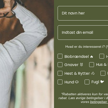
d
Diverse halsbånd
etilbehør
Navn
Transportudstyr
Skåle & foderautomater hund
Refleks & lys
Transport & bure
d
Email
Diverse til hest
ler hund
Loppe & flåtmidler hund
Produktinf
 hund
Diverse til hund
Hvad er du interesseret i? (V
Interesser
Biobrændsel 🔥
Specifikati
Hus &
Gnaver 🐰
Hest & Rytter 🐴
Anvendels
Fugl 🐦
Hund 🐶
*Rabatten aktiveres kun for v
rabat. Læs øvrige betingelser i d
vores
betingelser 