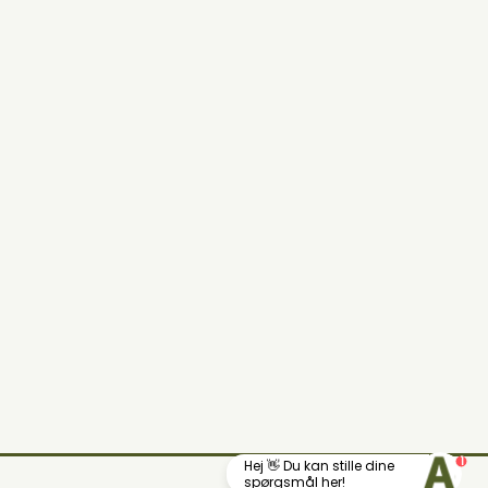
1
Hej 👋 Du kan stille dine
Din lokale landhandel
spørgsmål her!