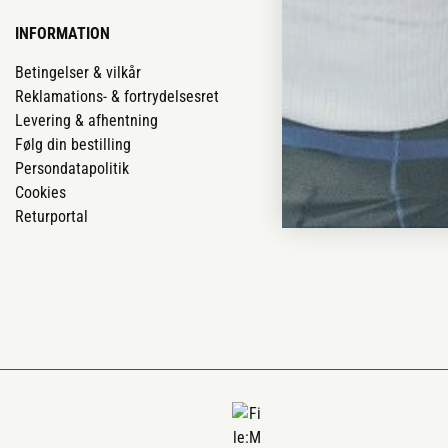
INFORMATION
VORES BUTIK
Betingelser & vilkår
Vores butikker
Reklamations- & fortrydelsesret
Job
Levering & afhentning
Mærker
Følg din bestilling
Om os
Persondatapolitik
Om Vestjyllan
Cookies
Blog
Returportal
Ofte stillede 