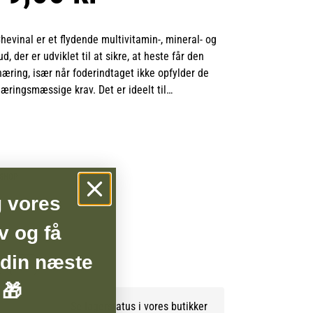
evinal er et flydende multivitamin-, mineral- og
d, der er udviklet til at sikre, at heste får den
æring, især når foderindtaget ikke opfylder de
æringsmæssige krav. Det er ideelt til
e, der har ekstra behov for tilskud, f.eks. i
ed stævnedeltagelse, samt heste og ponyer med
ervægt.
hevinal er baseret på en videnskabelig formel,
BSHOP
s retningslinjer for optimal ernæring. Produktet
g vores
osyrer, der er let tilgængelige for hesten og
dvikling og vedligeholdelse af muskulaturen. Det
v og få
velsmagende, hvilket gør det lettere for hesten at
re en effektiv absorption af de nødvendige
 din næste
5 l
.
 🎁
Se lagerstatus i vores butikker