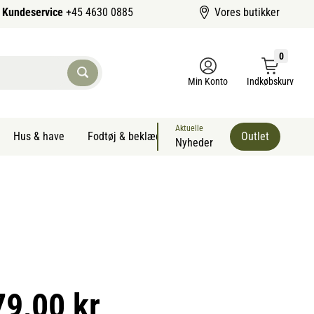
Kundeservice
+45 4630 0885
Vores butikker
0
Min Konto
Indkøbskurv
Aktuelle
Hus & have
Fodtøj & beklædning
Sommervarer kæledyr
Outlet
Nyheder
79,00 kr