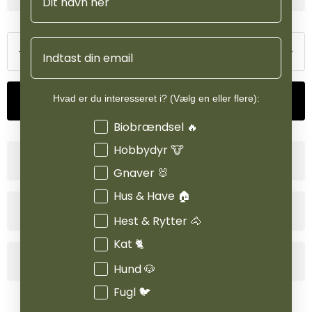
Nordic Æble kombinerer dermed velsmag, fibre og en bred vifte af
næringsstoffer, der ikke bare øger foderets attraktivitet, men også
Email
styrker hestens generelle sundhed og trivsel.
Hvad er du interesseret i? (Vælg en eller flere):
Tilføj til kurv
Interesser
Biobrændsel 🔥
Hobbydyr 🐮
Produktinformation
Gnaver 🐰
Hus & Have 🏠
Specifikationer
Hest & Rytter 🐴
Kat 🐈
Anvendelse
Hund 🐶
Fugl 🐦