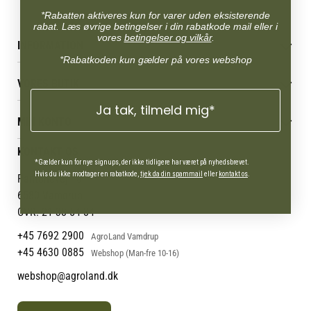
*Rabatten aktiveres kun for varer uden eksisterende
rabat. Læs øvrige betingelser i din rabatkode mail eller i
vores
betingelser og vilkår
.
INFORMATION
*Rabatkoden kun gælder på vores webshop
Betingelser & vilkår
VORES BUTIK
Reklamations- & fortrydelsesret
Levering & afhentning
Ja tak, tilmeld mig*
Vores butikker
Følg din bestilling
MIN KONTO
Job
Persondatapolitik
Mærker
Administrer min konto
KONTAKT OS
Cookies
Om os
Min Konto
*Gælder kun for nye signups, der ikke tidligere har været på nyhedsbrevet.
Returportal
Om Vestjyllands Andel
Hvis du ikke modtager en rabatkode,
tjek da din spammail
eller
kontakt os
.
Pantonevej 10
Blog
6580 Vamdrup
Ofte stillede spørgsmål
CVR: 21 38 54 84
+45 7692 2900
AgroLand Vamdrup
+45 4630 0885
Webshop (Man-fre 10-16)
webshop@agroland.dk