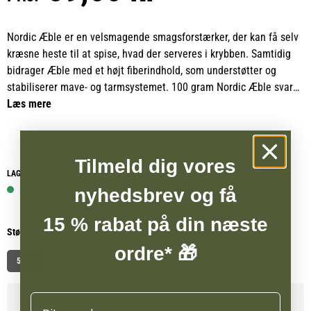
Nordic Æble er en velsmagende smagsforstærker, der kan få selv
kræsne heste til at spise, hvad der serveres i krybben. Samtidig
bidrager Æble med et højt fiberindhold, som understøtter og
stabiliserer mave- og tarmsystemet. 100 gram Nordic Æble svarer
til fiberindholdet i et helt kilo friske æbler, hvilket gør det til en
Læs mere
koncentreret og praktisk kilde til æblets mange fordele.
For heste med nedsat ædelyst er Nordic Æble et oplagt valg.
Tilmeld dig vores
Udover at fremme lysten til foderet tilfører det en stor mængde
LAGERSTATUS WEBSHOP
antioxidanter og pektin, som hjælper kroppen med at bekæmpe
6 på lager
nyhedsbrev og få
frie radikaler og understøtter dens naturlige detox-processer.
15 % rabat på din næste
Størrelse
Æble har desuden et naturligt højt indhold af vitaminer og
ordre* 🎁
mineraler som zink, jod, kalium samt C-, E- og K-vitaminer.
500 g
2 kg
5 kg
Kaliumindholdet gør æblet naturligt væskedrivende, hvilket kan
være en ekstra fordel for heste, der har brug for støtte til
Navn
Se lagerstatus i vores butikker
væskebalancen.