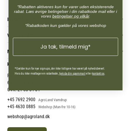
*Rabatten aktiveres kun for varer uden eksisterende
rabat. Læs øvrige betingelser i din rabatkode mail eller i
vores
betingelser og vilkår
.
INFORMATION
*Rabatkoden kun gælder på vores webshop
Betingelser & vilkår
VORES BUTIK
Reklamations- & fortrydelsesret
Levering & afhentning
Ja tak, tilmeld mig*
Vores butikker
Følg din bestilling
MIN KONTO
Job
Persondatapolitik
Mærker
Administrer min konto
KONTAKT OS
Cookies
Om os
Min Konto
*Gælder kun for nye signups, der ikke tidligere har været på nyhedsbrevet.
Returportal
Om Vestjyllands Andel
Hvis du ikke modtager en rabatkode,
tjek da din spammail
eller
kontakt os
.
Pantonevej 10
Blog
6580 Vamdrup
Ofte stillede spørgsmål
CVR: 21 38 54 84
+45 7692 2900
AgroLand Vamdrup
+45 4630 0885
Webshop (Man-fre 10-16)
webshop@agroland.dk