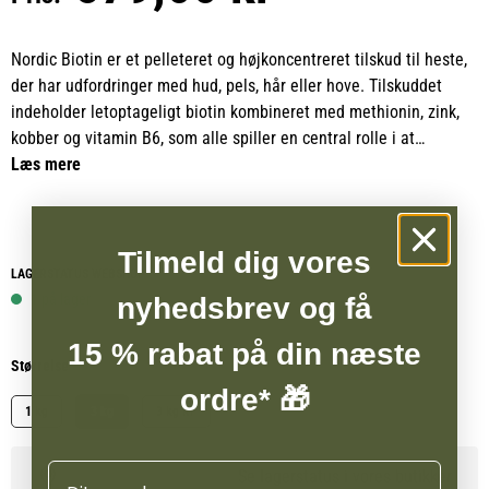
Nordic Biotin er et pelleteret og højkoncentreret tilskud til heste,
der har udfordringer med hud, pels, hår eller hove. Tilskuddet
indeholder letoptageligt biotin kombineret med methionin, zink,
kobber og vitamin B6, som alle spiller en central rolle i at
opretholde sunde hove, en stærk pels og et velfungerende
Læs mere
immunforsvar.
Pillerne er velsmagende og helt fri for melasse og kornprodukter.
Tilmeld dig vores
De er sammensat udelukkende af råvarer, der understøtter
LAGERSTATUS WEBSHOP
hovkvalitet og trivsel, hvilket gør Nordic Biotin både effektivt og
1 på lager
nyhedsbrev og få
skånsomt at anvende.
15 % rabat på din næste
Størrelse
Da bagtarmens mikrober producerer biotin som et biprodukt af
ordre* 🎁
fiberfermentering, kan alt, der forringer bagtarmens sundhed, føre
1 kg
3 kg
3 kg RF
til mangel. Derfor kan heste med løse hestepærer, heste der
fodres restriktivt med stråfoder, ældre heste, stressede heste eller
Navn
Se lagerstatus i vores butikker
heste i hård træning have særlig gavn af et supplement som