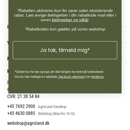
*Rabatten aktiveres kun for varer uden eksisterende
rabat. Læs øvrige betingelser i din rabatkode mail eller i
vores
betingelser og vilkår
.
INFORMATION
*Rabatkoden kun gælder på vores webshop
Betingelser & vilkår
VORES BUTIK
Reklamations- & fortrydelsesret
Ja tak, tilmeld mig*
Levering & afhentning
Vores butikker
Følg din bestilling
MIN KONTO
Job
Persondatapolitik
Mærker
Administrer min konto
KONTAKT OS
Cookies
*Gælder kun for nye signups, der ikke tidligere har været på nyhedsbrevet.
Om os
Min Konto
Hvis du ikke modtager en rabatkode,
tjek da din spammail
eller
kontakt os
.
Returportal
Om Vestjyllands Andel
Pantonevej 10
Blog
6580 Vamdrup
Ofte stillede spørgsmål
CVR: 21 38 54 84
+45 7692 2900
AgroLand Vamdrup
+45 4630 0885
Webshop (Man-fre 10-16)
webshop@agroland.dk