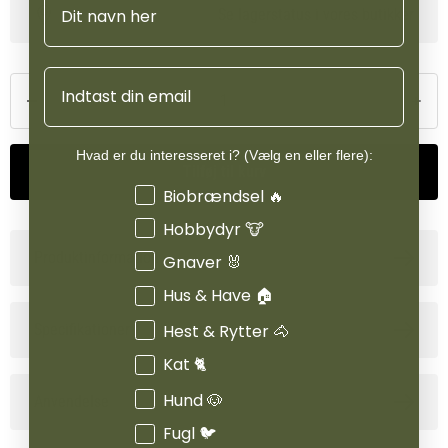
Se lagerstatus i vores butikker
Med sit fokus på naturlige, urtebaserede ingredienser giver
Nordic Blood Sugar Balance+ en skånsom og effektiv støtte til
heste, der har brug for hjælp til at stabilisere stofskiftet og opnå
Email
en bedre balance i både energi og vægt.
Hvad er du interesseret i? (Vælg en eller flere):
Tilføj til kurv
Interesser
Biobrændsel 🔥
Hobbydyr 🐮
Produktinformation
Gnaver 🐰
Hus & Have 🏠
Hest & Rytter 🐴
Specifikationer
Kat 🐈
Hund 🐶
Anvendelse
Fugl 🐦