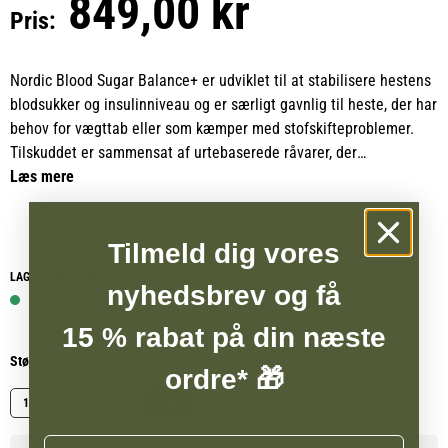
849,00 kr
Pris:
Nordic Blood Sugar Balance+ er udviklet til at stabilisere hestens
blodsukker og insulinniveau og er særligt gavnlig til heste, der har
behov for vægttab eller som kæmper med stofskifteproblemer.
Tilskuddet er sammensat af urtebaserede råvarer, der
understøtter en sund regulering af både blodsukker og insulin og
Læs mere
dermed mindsker risikoen for de negative følgesymptomer, der
ofte er forbundet med ubalancer i stofskiftet.
Tilmeld dig vores
Nordic Blood Sugar Balance+ er velegnet til heste, der går på
LAGERSTATUS WEBSHOP
nyhedsbrev og få
græs eller skal indgræsses, hvor blodsukkeret ofte udfordres af et
1 på lager
højt sukkerindhold i græsset. Det er også et oplagt valg til heste
15 % rabat på din næste
med uønskede fedtdepoter, til overvægtige heste i vægttabsforløb
Størrelse
eller til heste, der viser tegn på insulin-ineffektivitet. Samtidig
ordre* 🎁
bidrager det til at støtte udskillelsen af affaldsstoffer fra
1 kg
3 kg RF
3 kg
9 kg
stofskiftesystemet, så kroppen kan arbejde mere effektivt.
Navn