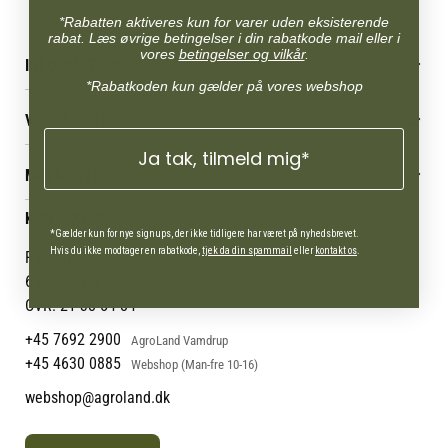
*Rabatten aktiveres kun for varer uden eksisterende
rabat. Læs øvrige betingelser i din rabatkode mail eller i
vores
betingelser og vilkår
.
INFORMATION
*Rabatkoden kun gælder på vores webshop
Betingelser & vilkår
VORES BUTIK
Reklamations- & fortrydelsesret
Levering & afhentning
Ja tak, tilmeld mig*
Vores butikker
Følg din bestilling
MIN KONTO
Job
Persondatapolitik
Mærker
Administrer min konto
KONTAKT OS
Cookies
Om os
Min Konto
*Gælder kun for nye signups, der ikke tidligere har været på nyhedsbrevet.
Returportal
Om Vestjyllands Andel
Hvis du ikke modtager en rabatkode,
tjek da din spammail
eller
kontakt os
.
Pantonevej 10
Blog
6580 Vamdrup
Ofte stillede spørgsmål
CVR: 21 38 54 84
+45 7692 2900
AgroLand Vamdrup
+45 4630 0885
Webshop (Man-fre 10-16)
webshop@agroland.dk