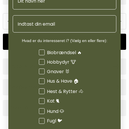
alternativt Nordic Lymphatic anvendes.
Nordic Burresnerre er dermed et alsidigt supplement, der både
Email
kan anvendes forebyggende og som støtte i perioder, hvor
hestens fordøjelse, hove eller lymfesystem har brug for ekstra
hjælp.
Hvad er du interesseret i? (Vælg en eller flere):
Tilføj til kurv
Interesser
Biobrændsel 🔥
Hobbydyr 🐮
Produktinformation
Gnaver 🐰
Hus & Have 🏠
Specifikationer
Hest & Rytter 🐴
Kat 🐈
Anvendelse
Hund 🐶
Fugl 🐦