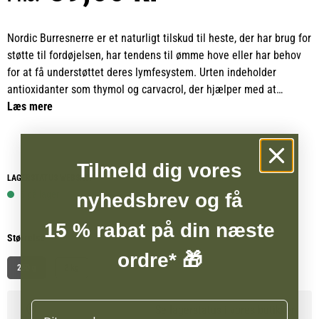
Nordic Burresnerre er et naturligt tilskud til heste, der har brug for
støtte til fordøjelsen, har tendens til ømme hove eller har behov
for at få understøttet deres lymfesystem. Urten indeholder
antioxidanter som thymol og carvacrol, der hjælper med at
beskytte kroppens celler mod oxidativt stress og dermed bidrager
Læs mere
til at fremme hestens generelle sundhed og velvære.
Nordic Burresnerre anvendes især til heste med tarmproblemer
Tilmeld dig vores
eller ved begyndende tegn på hovømhed. Samtidig kan den spille
LAGERSTATUS WEBSHOP
en vigtig rolle i at fremme en sund lymfebalance og dermed
5 på lager
nyhedsbrev og få
styrke kroppens naturlige udrensning.
15 % rabat på din næste
Størrelse
Som en del af en naturlig og skånsom detox, eksempelvis i
ordre* 🎁
foråret, kan Nordic Burresnerre med fordel kombineres med
250 g
2 kg
Nordic Brændenælde og Nordic Mælkebøtte, der tilsammen
understøtter kroppens evne til at rense og styrke sig indefra. Hvis
Navn
Se lagerstatus i vores butikker
der ønskes mere målrettet støtte til lymfesystemet, kan