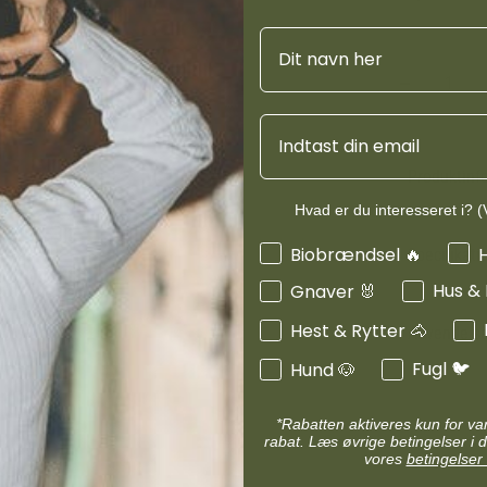
d
Diverse halsbånd
tilskuddet et s
etilbehør
Navn
Transportudstyr
forbrænding, hu
Skåle & foderautomater hund
Refleks & lys
Transport & bure
d
Email
Diverse til hest
ler hund
Loppe & flåtmidler hund
Produktinf
 hund
Diverse til hund
Hvad er du interesseret i? (V
Interesser
Biobrændsel 🔥
Specifikati
Hus &
Gnaver 🐰
Hest & Rytter 🐴
Anvendels
Fugl 🐦
Hund 🐶
*Rabatten aktiveres kun for v
rabat. Læs øvrige betingelser i d
vores
betingelser 