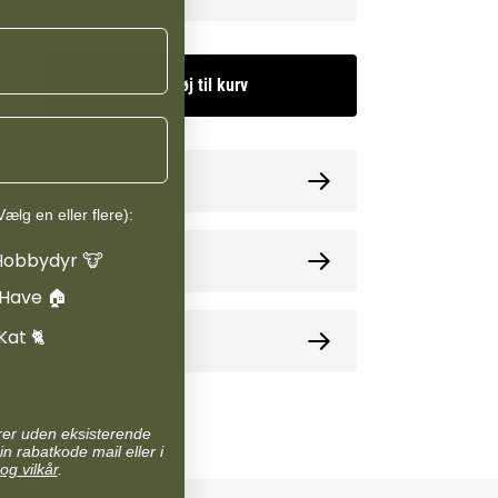
tærkt antioxidant-boost med støtte til både
d og generel vitalitet.
Tilføj til kurv
ormation
ælg en eller flere):
Hobbydyr 🐮
oner
 Have 🏠
Kat 🐈
e
arer uden eksisterende
in rabatkode mail eller i
og vilkår
.