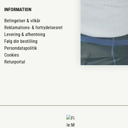
INFORMATION
VORES BUTIK
Betingelser & vilkår
Vores butikker
Reklamations- & fortrydelsesret
Job
Levering & afhentning
Mærker
Følg din bestilling
Om os
Persondatapolitik
Om Vestjyllan
Cookies
Blog
Returportal
Ofte stillede 