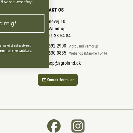
på vores webshop
KONTAKT OS
Pantonevej 10
ld mig*
6580 Vamdrup
CVR: 21 38 54 84
+45 7692 2900
har været på nyhedsbrevet.
AgroLand Vamdrup
 spammail
eller
kontakt os
.
+45 4630 0885
Webshop (Man-fre 10-16)
webshop@agroland.dk
Kontaktformular