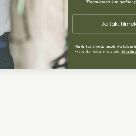
*Rabatkoden kun gælder 
MIN KONTO
Administrer min konto
Ja tak, tilme
Min Konto
*Gælder kun for nye signups, der ikke tidligere 
ds Andel
Hvis du ikke modtager en rabatkode,
tjek da din
spørgsmål