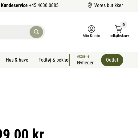
Kundeservice
+45 4630 0885
Vores butikker
0
Min Konto
Indkøbskurv
Aktuelle
Hus & have
Fodtøj & beklædning
Sommervarer kæledyr
Outlet
Nyheder
99,00 kr