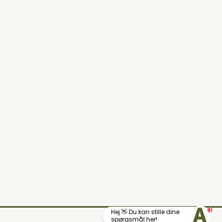
1
Hej 👋 Du kan stille dine
Din lokale landhandel
spørgsmål her!