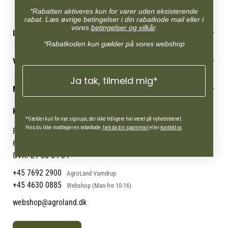
*Rabatten aktiveres kun for varer uden eksisterende
rabat. Læs øvrige betingelser i din rabatkode mail eller i
vores
betingelser og vilkår
.
INFORMATION
*Rabatkoden kun gælder på vores webshop
Betingelser & vilkår
VORES BUTIK
Reklamations- & fortrydelsesret
Levering & afhentning
Ja tak, tilmeld mig*
Vores butikker
Følg din bestilling
MIN KONTO
Job
Persondatapolitik
Mærker
Administrer min konto
KONTAKT OS
Cookies
Om os
Min Konto
*Gælder kun for nye signups, der ikke tidligere har været på nyhedsbrevet.
Returportal
Om Vestjyllands Andel
Hvis du ikke modtager en rabatkode,
tjek da din spammail
eller
kontakt os
.
Pantonevej 10
Blog
6580 Vamdrup
Ofte stillede spørgsmål
CVR: 21 38 54 84
+45 7692 2900
AgroLand Vamdrup
+45 4630 0885
Webshop (Man-fre 10-16)
webshop@agroland.dk