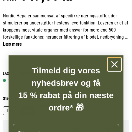
Nordic Hepa er sammensat af specifikke næringsstoffer, der
stimulerer og understøtter hestens leverfunktion. Leveren er et af
kroppens mest vitale organer med ansvar for mere end 500
forskellige funktioner, herunder filtrering af blodet, nedbrydning af
affaldsstoffer og regulering af kroppens indre balance. Den har
Læs mere
desuden en indirekte men afgørende indflydelse på
hormonsystem, nervesystem og immunforsvar.
Tilmeld dig vores
Med et højt indhold af silybin fra marietidselfrø fremmer Nordic
LAGERSTATUS WEBSHOP
Hepa nydannelsen af leverceller, mens bitterstoffer fra artiskok
2 på lager
nyhedsbrev og få
og røllike stimulerer nedbrydningen af fedt i leveren.
Kombinationen af disse planteaktive stoffer hjælper til at
15 % rabat på din næste
Størrelse
opretholde en sund leverfunktion og styrke kroppens naturlige
ordre* 🎁
udrensning.
1 kg
3 kg
3 kg RF
Hepa indeholder også johannesbrød, brændenælde,
Navn
Se lagerstatus i vores butikker
mælkebøtterod og guduchi – organspecifikke urter med et højt