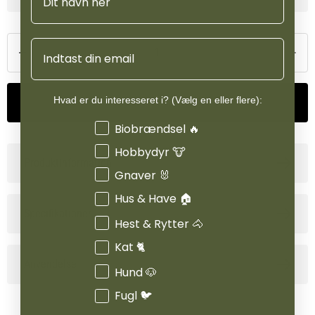
Hoof Boost et effektivt og synligt resultat, hvor hovene bliver
stærkere, mere modstandsdygtige og vokser bedre.
Email
Hvad er du interesseret i? (Vælg en eller flere):
Tilføj til kurv
Interesser
Biobrændsel 🔥
Hobbydyr 🐮
Produktinformation
Gnaver 🐰
Hus & Have 🏠
Specifikationer
Hest & Rytter 🐴
Kat 🐈
Anvendelse
Hund 🐶
Fugl 🐦