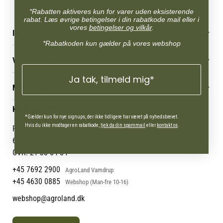
*Rabatten aktiveres kun for varer uden eksisterende
rabat. Læs øvrige betingelser i din rabatkode mail eller i
vores
betingelser og vilkår
.
INFORMATION
*Rabatkoden kun gælder på vores webshop
Betingelser & vilkår
VORES BUTIK
Reklamations- & fortrydelsesret
Levering & afhentning
Ja tak, tilmeld mig*
Vores butikker
Følg din bestilling
MIN KONTO
Job
Persondatapolitik
Mærker
Administrer min konto
KONTAKT OS
Cookies
Om os
Min Konto
*Gælder kun for nye signups, der ikke tidligere har været på nyhedsbrevet.
Returportal
Om Vestjyllands Andel
Hvis du ikke modtager en rabatkode,
tjek da din spammail
eller
kontakt os
.
Pantonevej 10
Blog
6580 Vamdrup
Ofte stillede spørgsmål
CVR: 21 38 54 84
+45 7692 2900
AgroLand Vamdrup
+45 4630 0885
Webshop (Man-fre 10-16)
webshop@agroland.dk