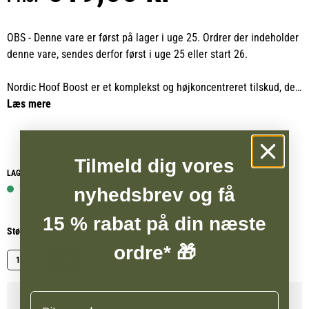
OBS - Denne vare er først på lager i uge 25. Ordrer der indeholder
denne vare, sendes derfor først i uge 25 eller start 26.
Nordic Hoof Boost er et komplekst og højkoncentreret tilskud, der
er udviklet til at forbedre hestens hovvækst og styrke
Læs mere
hovkvaliteten. Hoof Boost er særligt velegnet til heste med
nedsat hovvækst, dårlig hovkvalitet, porøst horn eller tynde såler,
hvor der er behov for en målrettet indsats.
Tilmeld dig vores
LAGERSTATUS WEBSHOP
Den unikke sammensætning i Nordic Hoof Boost tilfører en bred
7 på lager
nyhedsbrev og få
vifte af næringsstoffer som biotin, aminosyrer, ølgær, MSM, zink,
15 % rabat på din næste
kobber, kisel, hyben, havtorn, gurkemeje, tang, græskarkerner og
Størrelse
Cissus quadrangularis. Ingredienserne understøtter både hovens
ordre* 🎁
vækst, reparation og blodcirkulation samt optagelsen af de
1 kg
3 RF
næringsstoffer, der er nødvendige for en stærk og sund hov.
Navn
Se lagerstatus i vores butikker
Med sit indhold af veldokumenterede ingredienser giver Nordic