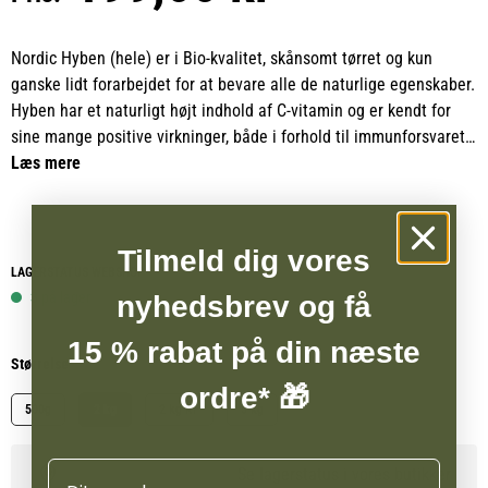
Nordic Hyben (hele) er i Bio-kvalitet, skånsomt tørret og kun
ganske lidt forarbejdet for at bevare alle de naturlige egenskaber.
Hyben har et naturligt højt indhold af C-vitamin og er kendt for
sine mange positive virkninger, både i forhold til immunforsvaret
og bevægeapparatet.
Læs mere
Nordic Hyben (hele) er velegnet til heste i træning, til avlsheste
og ældre heste, men kan med fordel anvendes til alle heste som
Tilmeld dig vores
en naturlig kilde til ekstra C-vitamin og som et sundt supplement i
LAGERSTATUS WEBSHOP
den daglige fodring. Nordic Hyben (hele) er dermed et enkelt og
3 på lager
nyhedsbrev og få
rent valg, der understøtter hestens generelle sundhed og vitalitet.
15 % rabat på din næste
Størrelse
ordre* 🎁
500g
2 kg
2 kg RF
5 kg
Navn
Se lagerstatus i vores butikker