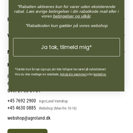
*Rabatten aktiveres kun for varer uden eksisterende
rabat. Læs øvrige betingelser i din rabatkode mail eller i
vores
betingelser og vilkår
.
INFORMATION
*Rabatkoden kun gælder på vores webshop
Betingelser & vilkår
VORES BUTIK
Reklamations- & fortrydelsesret
Levering & afhentning
Ja tak, tilmeld mig*
Vores butikker
Følg din bestilling
MIN KONTO
Job
Persondatapolitik
Mærker
Administrer min konto
KONTAKT OS
Cookies
Om os
Min Konto
*Gælder kun for nye signups, der ikke tidligere har været på nyhedsbrevet.
Returportal
Om Vestjyllands Andel
Hvis du ikke modtager en rabatkode,
tjek da din spammail
eller
kontakt os
.
Pantonevej 10
Blog
6580 Vamdrup
Ofte stillede spørgsmål
CVR: 21 38 54 84
+45 7692 2900
AgroLand Vamdrup
+45 4630 0885
Webshop (Man-fre 10-16)
webshop@agroland.dk