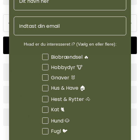
Email
Hvad er du interesseret i? (Vælg en eller flere):
Tilføj til kurv
Interesser
Biobrændsel 🔥
Hobbydyr 🐮
Produktinformation
Gnaver 🐰
Hus & Have 🏠
Specifikationer
Hest & Rytter 🐴
Kat 🐈
Anvendelse
Hund 🐶
Fugl 🐦