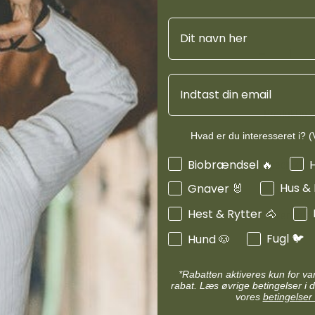
d
Diverse halsbånd
etilbehør
Navn
Transportudstyr
Skåle & foderautomater hund
Refleks & lys
Transport & bure
d
Email
Diverse til hest
ler hund
Loppe & flåtmidler hund
Produktinf
 hund
Diverse til hund
Hvad er du interesseret i? (V
Interesser
Biobrændsel 🔥
Specifikati
Hus &
Gnaver 🐰
Hest & Rytter 🐴
Anvendels
Fugl 🐦
Hund 🐶
*Rabatten aktiveres kun for v
rabat. Læs øvrige betingelser i d
vores
betingelser 