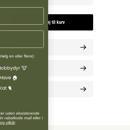
Tilføj til kurv
ormation
ælg en eller flere):
Hobbydyr 🐮
oner
 Have 🏠
Kat 🐈
e
arer uden eksisterende
in rabatkode mail eller i
og vilkår
.