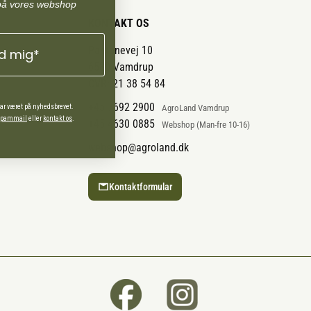
på vores webshop
KONTAKT OS
Pantonevej 10
ld mig*
6580 Vamdrup
CVR: 21 38 54 84
+45 7692 2900
har været på nyhedsbrevet.
AgroLand Vamdrup
 spammail
eller
kontakt os
.
+45 4630 0885
Webshop (Man-fre 10-16)
webshop@agroland.dk
Kontaktformular