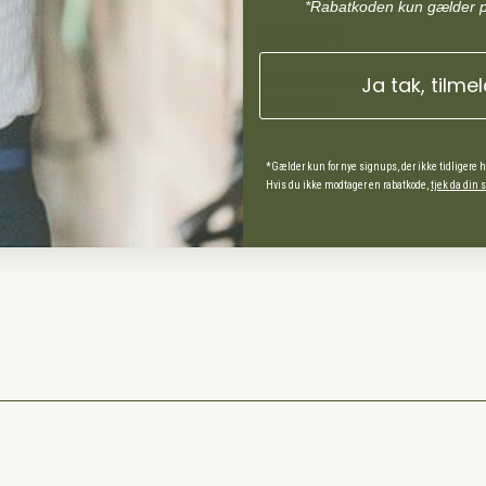
*Rabatkoden kun gælder 
MIN KONTO
Administrer min konto
Ja tak, tilme
Min Konto
*Gælder kun for nye signups, der ikke tidligere 
ds Andel
Hvis du ikke modtager en rabatkode,
tjek da din
spørgsmål