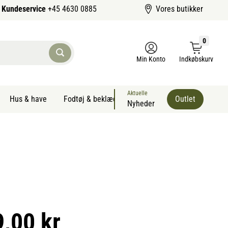
Kundeservice
+45 4630 0885
Vores butikker
0
Min Konto
Indkøbskurv
Aktuelle
Hus & have
Fodtøj & beklædning
Sommervarer kæledyr
Outlet
Nyheder
9,00 kr