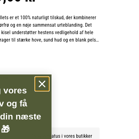
llets er et 100% naturligt tilskud, der kombinerer
ørfrø og en nøje sammensat urteblanding. Det
 kisel understøtter hestens vedligehold af hele
rager til stærke hove, sund hud og en blank pels.
styrker svage hove og fremmer en sund hovvækst,
t det forbedrer hudens og pelsens kvalitet. Det
 modstandsdygtighed og kan medvirke til
ling af beskadiget hud. Kisel fungerer desuden
BSHOP
 byggemateriale for sunde knogler, brusk og sener,
g vores
duktet særligt velegnet til føl og ungheste i
v og få
llets bidrager endvidere til bindevævets
 din næste
 RF
3 kg
lasticitet og understøtter hestens naturlige optag
 🎁
esultatet er en stærk, smidig og velplejet hest –
Se lagerstatus i vores butikker