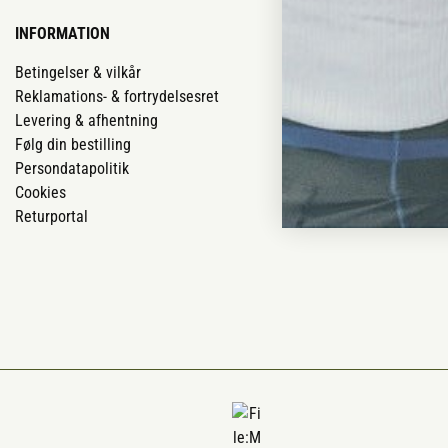
INFORMATION
VORES BUTIK
Betingelser & vilkår
Vores butikker
Reklamations- & fortrydelsesret
Job
Levering & afhentning
Mærker
Følg din bestilling
Om os
Persondatapolitik
Om Vestjyllan
Cookies
Blog
Returportal
Ofte stillede 