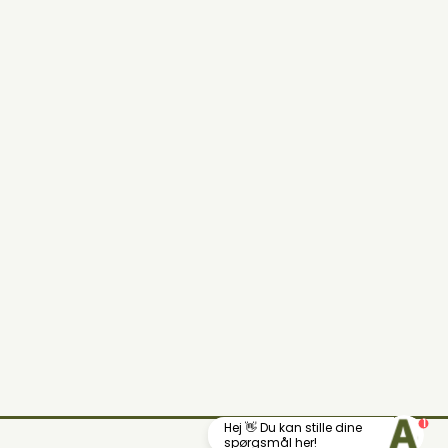
1
Hej 👋 Du kan stille dine
Din lokale landhandel
spørgsmål her!