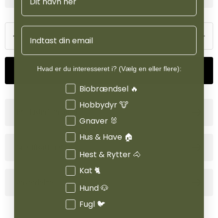
Email
Hvad er du interesseret i? (Vælg en eller flere):
Tilføj til kurv
Interesser
Biobrændsel 🔥
Hobbydyr 🐮
Produktinformation
Gnaver 🐰
Hus & Have 🏠
Specifikationer
Hest & Rytter 🐴
Kat 🐈
Anvendelse
Hund 🐶
Fugl 🐦