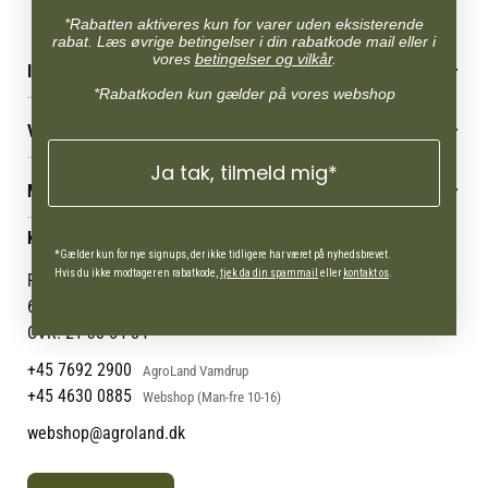
*Rabatten aktiveres kun for varer uden eksisterende
rabat. Læs øvrige betingelser i din rabatkode mail eller i
vores
betingelser og vilkår
.
INFORMATION
*Rabatkoden kun gælder på vores webshop
Betingelser & vilkår
VORES BUTIK
Reklamations- & fortrydelsesret
Levering & afhentning
Ja tak, tilmeld mig*
Vores butikker
Følg din bestilling
MIN KONTO
Job
Persondatapolitik
Mærker
Administrer min konto
KONTAKT OS
Cookies
Om os
Min Konto
*Gælder kun for nye signups, der ikke tidligere har været på nyhedsbrevet.
Returportal
Om Vestjyllands Andel
Hvis du ikke modtager en rabatkode,
tjek da din spammail
eller
kontakt os
.
Pantonevej 10
Blog
6580 Vamdrup
Ofte stillede spørgsmål
CVR: 21 38 54 84
+45 7692 2900
AgroLand Vamdrup
+45 4630 0885
Webshop (Man-fre 10-16)
webshop@agroland.dk