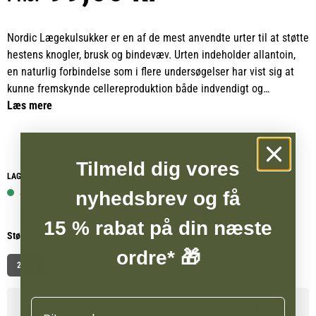
Nordic Lægekulsukker er en af de mest anvendte urter til at støtte
hestens knogler, brusk og bindevæv. Urten indeholder allantoin,
en naturlig forbindelse som i flere undersøgelser har vist sig at
kunne fremskynde cellereproduktion både indvendigt og
udvendigt i kroppen.
Læs mere
Med sit indhold af allantoin bidrager Nordic Lægekulsukker til at
styrke kroppens ophelingsprocesser og understøtte en sund
Tilmeld dig vores
udvikling af væv, hvilket gør det til et værdifuldt supplement til
LAGERSTATUS WEBSHOP
heste, der har behov for ekstra støtte til bevægeapparatet og
4 på lager
nyhedsbrev og få
bindevævet.
15 % rabat på din næste
Størrelse
ordre* 🎁
250 g
2 kg
Navn
Se lagerstatus i vores butikker