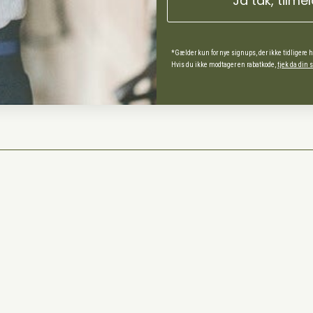
Ja tak, tilme
ds Andel
spørgsmål
*Gælder kun for nye signups, der ikke tidligere 
Hvis du ikke modtager en rabatkode,
tjek da din