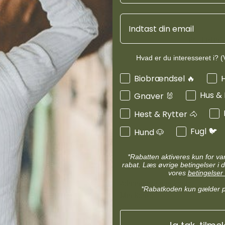
d
Diverse halsbånd
etilbehør
Transportudstyr
Email
Skåle & foderautomater hund
Refleks & lys
Produktinf
Transport & bure
d
Diverse til hest
Hvad er du interesseret i? (V
ler hund
Loppe & flåtmidler hund
Specifikati
Interesser
Biobrændsel 🔥
 hund
Diverse til hund
Hus &
Gnaver 🐰
Hest & Rytter 🐴
Fugl 🐦
Hund 🐶
*Rabatten aktiveres kun for v
MIN KONTO
rabat. Læs øvrige betingelser i d
vores
betingelser 
Administrer min konto
*Rabatkoden kun gælder 
Min Konto