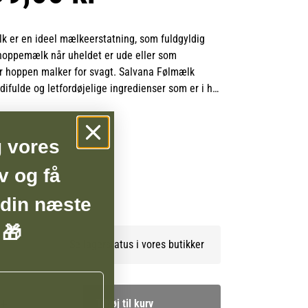
k er en ideel mælkeerstatning, som fuldgyldig
 hoppemælk når uheldet er ude eller som
 hoppen malker for svagt. Salvana Følmælk
ifulde og letfordøjelige ingredienser som er i høj
ppemælken med hensyn til protein- og
le vegetabilske fedtstoffer.
g vores
k indeholder desuden et højt indhold af
neraler, som sikre en optimal ernæring af føllet.
v og få
BSHOP
 druesukker i der hurtigt giver energi. Salvana
 din næste
et velsmagende og letopløselig. En unik
tilpasset netop føllets behov.
 🎁
Se lagerstatus i vores butikker
Tilføj til kurv