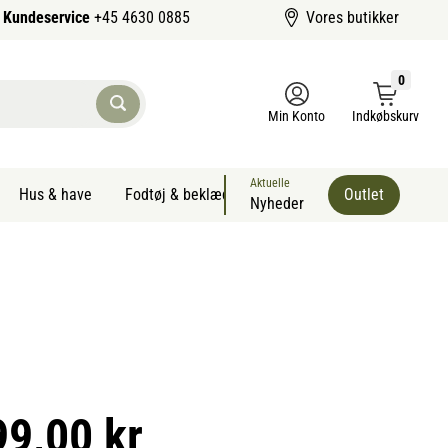
Kundeservice
+45 4630 0885
Vores butikker
0
Min Konto
Indkøbskurv
Aktuelle
Hus & have
Fodtøj & beklædning
Sommervarer kæledyr
Outlet
Nyheder
99,00 kr