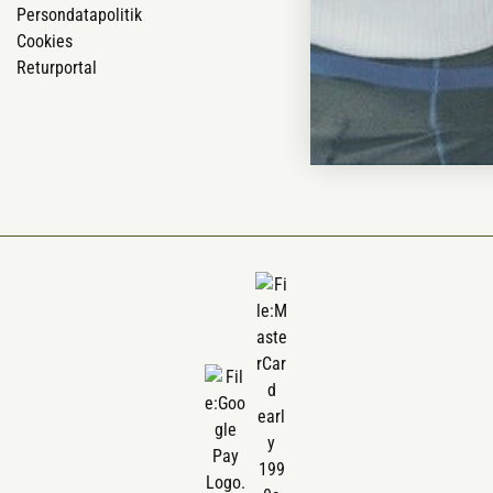
Persondatapolitik
Om Vestjyllan
Cookies
Blog
Returportal
Ofte stillede 