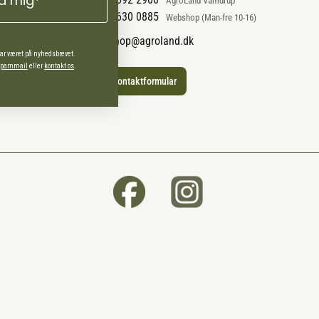
ld mig*
AgroLand Vamdrup
+45 4630 0885
Webshop (Man-fre 10-16)
webshop@agroland.dk
har været på nyhedsbrevet.
 spammail
eller
kontakt os
.
Kontaktformular