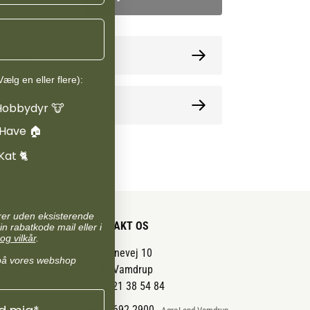
ormation
ælg en eller flere):
oner
Hobbydyr 🐮
 Have 🏠
Kat 🐈
arer uden eksisterende
KONTAKT OS
in rabatkode mail eller i
og vilkår
.
Pantonevej 10
på vores webshop
6580 Vamdrup
CVR: 21 38 54 84
+45 7692 2900