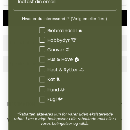
Tilføj til kurv
Hvad er du interesseret i? (Vælg en eller flere):
Interesser
Biobrændsel 🔥
Hobbydyr 🐮
Produktinformation
Gnaver 🐰
Hus & Have 🏠
Specifikationer
Hest & Rytter 🐴
Kat 🐈
Hund 🐶
Fugl 🐦
INFORMATION
*Rabatten aktiveres kun for varer uden eksisterende
Betingelser & vilkår
rabat. Læs øvrige betingelser i din rabatkode mail eller i
VORES BUTIK
Reklamations- & fortrydelsesret
vores
betingelser og vilkår
.
Levering & afhentning