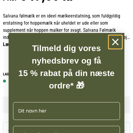
Salvana følmælk er en ideel mælkeerstatning, som fuldgyldig
erstatning for hoppemælk når uheldet er ude eller som
supplement når hoppen malker for svagt. Salvana Følmælk
indeholder værdifulde og letfordøjelige ingredienser som er i høj
lighed med hoppemælken med hensyn til protein- og fedtindhold,
Læs mere
Tilmeld dig vores
alle vegetabilske fedtstoffer.
nyhedsbrev og få
Salvana følmælk indeholder desuden et højt indhold af vitaminer
15 % rabat på din næste
og mineraler, som sikre en optimal ernæring af føllet. Ydermere er
LAGERSTATUS WEBSHOP
der druesukker i der hurtigt giver energi. Salvana følmælk er
1 på lager
ordre* 🎁
meget velsmagende og letopløselig. En unik mælkeblanding
tilpasset netop føllets behov.
Se lagerstatus i vores butikker
Navn
Email