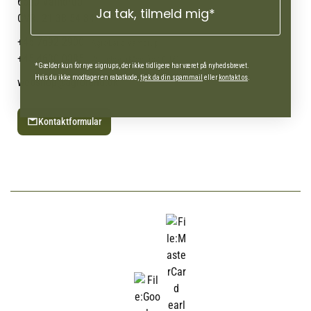
6580 Vamdrup
Ja tak, tilmeld mig*
Ofte stillede spørgsmål
CVR: 21 38 54 84
+45 7692 2900
AgroLand Vamdrup
+45 4630 0885
Webshop (Man-fre 10-16)
*Gælder kun for nye signups, der ikke tidligere har været på nyhedsbrevet.
Hvis du ikke modtager en rabatkode,
tjek da din spammail
eller
kontakt os
.
webshop@agroland.dk
Kontaktformular