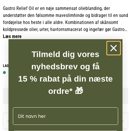
Gastro Relief Oil er en nøje sammensat olieblanding, der
understøtter den følsomme maveslimhinde og bidrager til en sund
fordøjelse hos heste i alle aldre. Kombinationen af skånsomt
koldpressede olier, urter, havtornsmacerat og ingefær gør Gastro
Relief Oil særligt velegnet til heste med behov for ekstra støtte til
Læs mere
mave og tarm.
Tilmeld dig vores
Havtornsmacerat er en central ingrediens og er naturligt rig på
flerumættede fedtsyrer, carotenoider, plantesteroler, flavonoider
nyhedsbrev og få
LAGERSTATUS WEBSHOP
og polyfenoler. Disse næringsstoffer bidrager til at vedligeholde
7 på lager
15 % rabat på din næste
den kirtelholdige slimhinde i maven og understøtter et sundt miljø
i fordøjelseskanalen.
ordre* 🎁
Se lagerstatus i vores butikker
Gastro Relief Oil indeholder olier fra majskim, hørfrø, hvedekim,
solsikkekerner og sortkommen, som tilfører værdifulde omega 3
Navn
fedtsyrer og et højt indhold af lecithin. Lecithin er en vigtig
byggesten i kroppens cellemembraner og bidrager til at
vedligeholde slimhindernes naturlige funktion.