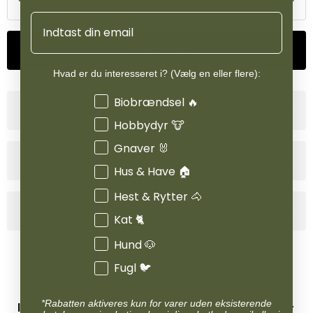
heste, der har behov for ekstra støtte til hovene. Pulverformen er
Email
nem at blande i foderet og optages effektivt, hvilket giver en
hurtig og målrettet støtte til hestens hovsundhed.
Tilføj til kurv
Hvad er du interesseret i? (Vælg en eller flere):
Interesser
Biobrændsel 🔥
Produktinformation
Hobbydyr 🐮
Gnaver 🐰
Specifikationer
Hus & Have 🏠
Hest & Rytter 🐴
Anvendelse
Kat 🐈
Hund 🐶
Fugl 🐦
*Rabatten aktiveres kun for varer uden eksisterende
INFORMATION