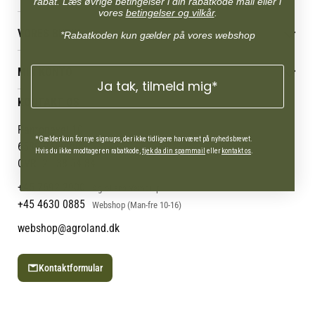
rabat. Læs øvrige betingelser i din rabatkode mail eller i
vores
betingelser og vilkår
.
Betingelser & vilkår
VORES BUTIK
*Rabatkoden kun gælder på vores webshop
Reklamations- & fortrydelsesret
Levering & afhentning
Vores butikker
Følg din bestilling
MIN KONTO
Job
Ja tak, tilmeld mig*
Persondatapolitik
Mærker
Administrer min konto
KONTAKT OS
Cookies
Om os
Min Konto
Returportal
Om Vestjyllands Andel
Pantonevej 10
*Gælder kun for nye signups, der ikke tidligere har været på nyhedsbrevet.
Blog
6580 Vamdrup
Hvis du ikke modtager en rabatkode,
tjek da din spammail
eller
kontakt os
.
Ofte stillede spørgsmål
CVR: 21 38 54 84
+45 7692 2900
AgroLand Vamdrup
+45 4630 0885
Webshop (Man-fre 10-16)
webshop@agroland.dk
Kontaktformular