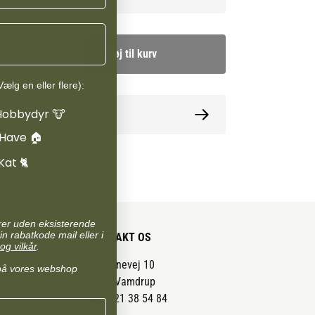
Tilføj til kurv
ælg en eller flere):
Hobbydyr 🐮
ormation
 Have 🏠
Kat 🐈
arer uden eksisterende
in rabatkode mail eller i
KONTAKT OS
og vilkår
.
Pantonevej 10
på vores webshop
6580 Vamdrup
CVR: 21 38 54 84