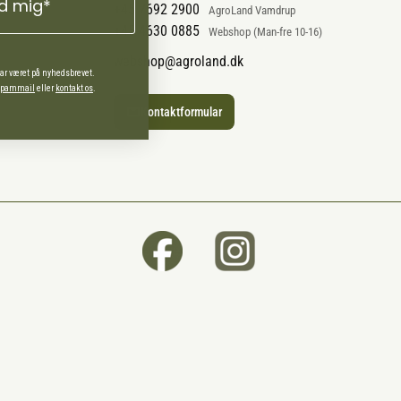
ld mig*
+45 7692 2900
AgroLand Vamdrup
+45 4630 0885
Webshop (Man-fre 10-16)
webshop@agroland.dk
har været på nyhedsbrevet.
 spammail
eller
kontakt os
.
Kontaktformular