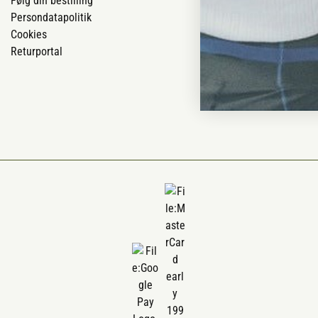
Følg din bestilling
Om os
Persondatapolitik
Om Vestjyllan
Cookies
Blog
Returportal
Ofte stillede 