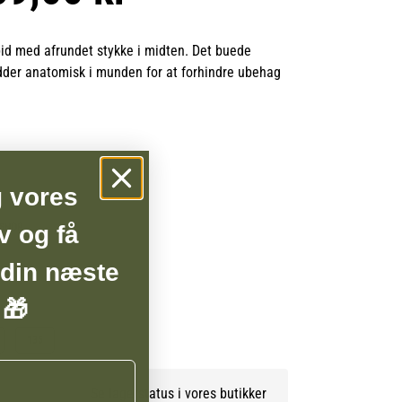
 bid med afrundet stykke i midten. Det buede
der anatomisk i munden for at forhindre ubehag
tfrit stål for at forhindre rust og gøre det nemt at
bred D-ring, der passer til alle hovedstørrelser.
g vores
v og få
BSHOP
 din næste
 🎁
135
Se lagerstatus i vores butikker