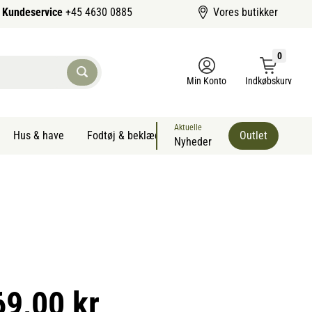
Kundeservice
+45 4630 0885
Vores butikker
0
Min Konto
Indkøbskurv
Aktuelle
Hus & have
Fodtøj & beklædning
Sommervarer kæledyr
Outlet
Nyheder
69,00 kr