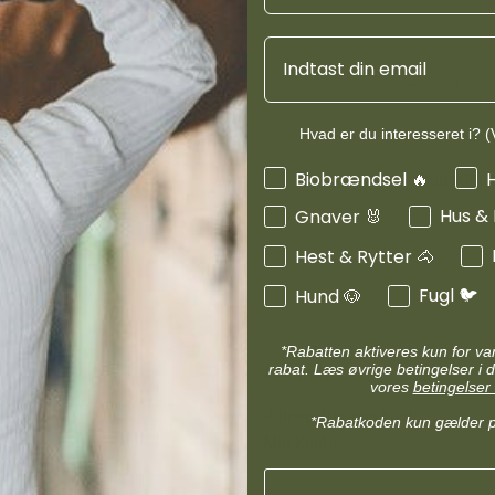
d
Diverse halsbånd
etilbehør
Transportudstyr
Email
Skåle & foderautomater hund
Refleks & lys
Transport & bure
d
Diverse til hest
Hvad er du interesseret i? (V
ler hund
Loppe & flåtmidler hund
Interesser
Biobrændsel 🔥
Produktinf
 hund
Diverse til hund
Hus &
Gnaver 🐰
Hest & Rytter 🐴
Fugl 🐦
Hund 🐶
*Rabatten aktiveres kun for v
rabat. Læs øvrige betingelser i d
MIN KONTO
vores
betingelser 
Administrer min konto
*Rabatkoden kun gælder 
Min Konto