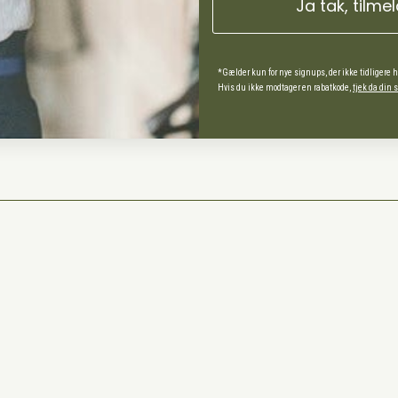
Ja tak, tilme
ds Andel
spørgsmål
*Gælder kun for nye signups, der ikke tidligere 
Hvis du ikke modtager en rabatkode,
tjek da din