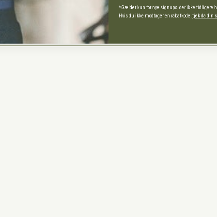
*Gælder kun for nye signups, der ikke tidligere 
Hvis du ikke modtager en rabatkode,
tjek da din