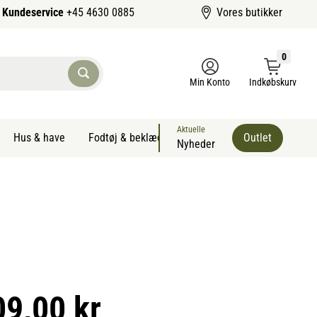
Kundeservice
+45 4630 0885
Vores butikker
0
Min Konto
Indkøbskurv
Aktuelle
Hus & have
Fodtøj & beklædning
Sommervarer kæledyr
Outlet
Nyheder
09,00 kr