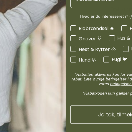
d
Diverse halsbånd
etilbehør
Produktinf
Transportudstyr
Skåle & foderautomater hund
Hvad er du interesseret i? (V
Refleks & lys
Interesser
Biobrændsel 🔥
Transport & bure
d
Diverse til hest
Hus &
Gnaver 🐰
ler hund
Loppe & flåtmidler hund
Hest & Rytter 🐴
 hund
Diverse til hund
Fugl 🐦
Hund 🐶
MIN KONTO
Administrer min konto
*Rabatten aktiveres kun for v
Min Konto
rabat. Læs øvrige betingelser i d
vores
betingelser 
*Rabatkoden kun gælder 
ds Andel
Ja tak, tilme
spørgsmål