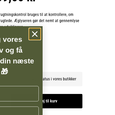
rugtningskontrol bruges til at kontrollere, om
rugtede. Æglyseren gør det nemt at gennemlyse
e udviklingen.
g vores
v og få
BSHOP
 din næste
 🎁
Se lagerstatus i vores butikker
Tilføj til kurv