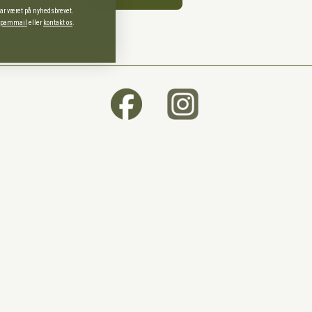
har været på nyhedsbrevet.
 spammail
eller
kontakt os
.