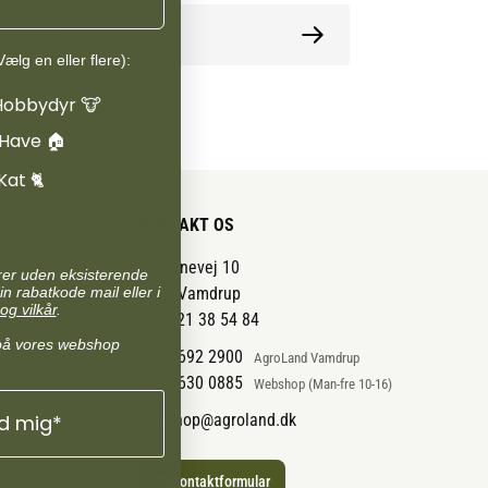
ormation
ælg en eller flere):
Hobbydyr 🐮
 Have 🏠
Kat 🐈
KONTAKT OS
Pantonevej 10
arer uden eksisterende
in rabatkode mail eller i
6580 Vamdrup
og vilkår
.
CVR: 21 38 54 84
på vores webshop
+45 7692 2900
AgroLand Vamdrup
+45 4630 0885
Webshop (Man-fre 10-16)
ld mig*
webshop@agroland.dk
Kontaktformular