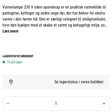
Varmelampe 230 V uden spareknap er en praktisk varmekilde til
pattegrise, kyllinger og andre unge dyr, der har behov for ekstra
varme i den første tid. Den er særligt velegnet til smågrisehuler,
hvor den hjælper med at skabe et varmt og behageligt miljø, som
understøtter dyrenes trivsel og udvikling.
Læs mere
Lampen er fremstillet med en aluminiumsreflektor, som leder
varmen effektivt ned mod dyrene. Den leveres med ophængskæde
og et 2,5 meter langt kabel, så den er nem at montere og placere.
LAGERSTATUS WEBSHOP
Konstruktionen er stænktæt, hvilket gør den velegnet til brug i
16 på lager
staldmiljøer.
Varmelampen passer til varmepærer på op til 175 W, som købes
Se lagerstatus i vores butikker
separat. For optimal effekt anbefales det at montere lampen cirka
60 cm over strøelsen og sikre god ventilation omkring
varmeområdet. Skjoldet har en diameter på 21 cm, og lampen er
CE-godkendt.