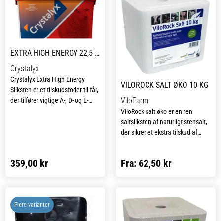
EXTRA HIGH ENERGY 22,5 KG
Crystalyx
Crystalyx Extra High Energy
VILOROCK SALT ØKO 10 KG
Sliksten er et tilskudsfoder til får,
ViloFarm
der tilfører vigtige A-, D- og E-
vitaminer samt et bredt
ViloRock salt øko er en ren
spektrum af mineraler, der
saltsliksten af naturligt stensalt,
understøtter græssende dyrs
der sikrer et ekstra tilskud af
behov. Produktet er særligt ideelt
natrium til køer, heste, får, geder
i forbindelse med flushing, hvor
og vildt. Natrium er et vigtigt
359,00 kr
Fra:
62,50 kr
det bidrager til at optimere
mineral, som bidrager til at
fårenes frugtbarhed og
opretholde dyrets væskebalance,
kondition.
understøtter normal
nervefunktion og kan have en
Ved brug af Crystalyx øges både
positiv effekt på appetitten. Da
Flere varianter
indtaget og fordøjeligheden af
almindeligt foder ofte ikke