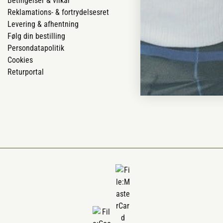
Betingelser & vilkår
Vores butikker
Reklamations- & fortrydelsesret
Job
Levering & afhentning
Mærker
Følg din bestilling
Om os
Persondatapolitik
Om Vestjyllan
Cookies
Blog
Returportal
Ofte stillede 