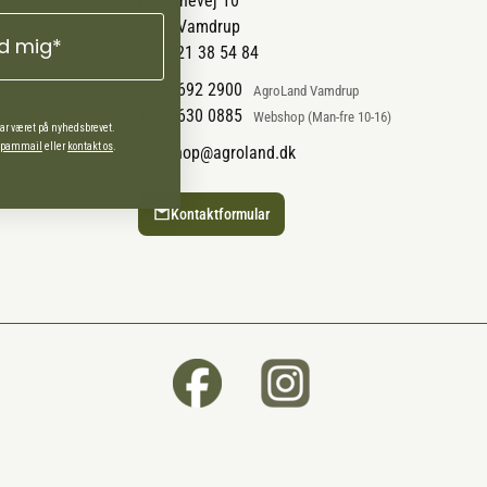
Pantonevej 10
6580 Vamdrup
ld mig*
CVR: 21 38 54 84
+45 7692 2900
AgroLand Vamdrup
+45 4630 0885
Webshop (Man-fre 10-16)
har været på nyhedsbrevet.
 spammail
eller
kontakt os
.
webshop@agroland.dk
Kontaktformular