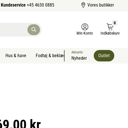
Kundeservice
+45 4630 0885
Vores butikker
0
Min Konto
Indkøbskurv
Aktuelle
Hus & have
Fodtøj & beklædning
Sommervarer kæledyr
Outlet
Nyheder
69,00 kr