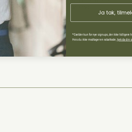
Administrer min konto
Min Konto
Ja tak, tilme
ds Andel
*Gælder kun for nye signups, der ikke tidligere 
Hvis du ikke modtager en rabatkode,
tjek da din
spørgsmål