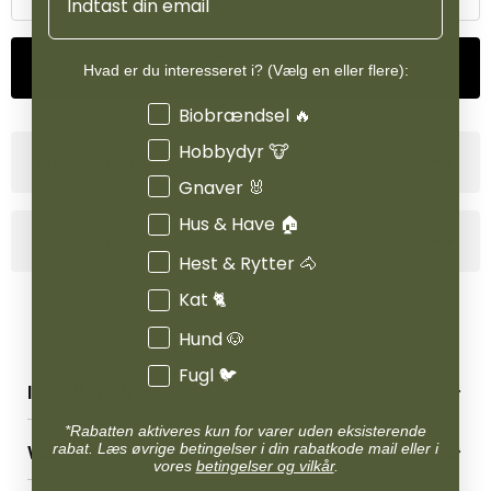
understøtter kroppens fedtforbrænding samt energiomsætning.
Opskriften er helt fri for hvede, majs, sojaprotein og
Tilføj til kurv
Hvad er du interesseret i? (Vælg en eller flere):
mælkeprodukter og giver en sund og afbalanceret ernæring.
Interesser
Biobrændsel 🔥
Hobbydyr 🐮
Produktinformation
Gnaver 🐰
Hus & Have 🏠
Specifikationer
Hest & Rytter 🐴
Kat 🐈
Hund 🐶
Fugl 🐦
INFORMATION
*Rabatten aktiveres kun for varer uden eksisterende
Betingelser & vilkår
rabat. Læs øvrige betingelser i din rabatkode mail eller i
VORES BUTIK
Reklamations- & fortrydelsesret
vores
betingelser og vilkår
.
Levering & afhentning