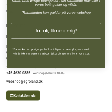
rabat. Læs øvrige betingelser i din rabatkode mail eller i
vores
betingelser og vilkår
.
Betingelser & vilkår
VORES BUTIK
*Rabatkoden kun gælder på vores webshop
Reklamations- & fortrydelsesret
Levering & afhentning
Vores butikker
Følg din bestilling
MIN KONTO
Job
Ja tak, tilmeld mig*
Persondatapolitik
Mærker
Administrer min konto
KONTAKT OS
Cookies
Om os
Min Konto
Returportal
Om Vestjyllands Andel
Pantonevej 10
*Gælder kun for nye signups, der ikke tidligere har været på nyhedsbrevet.
Blog
6580 Vamdrup
Hvis du ikke modtager en rabatkode,
tjek da din spammail
eller
kontakt os
.
Ofte stillede spørgsmål
CVR: 21 38 54 84
+45 7692 2900
AgroLand Vamdrup
+45 4630 0885
Webshop (Man-fre 10-16)
webshop@agroland.dk
Kontaktformular