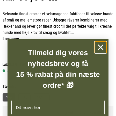
Belcando finest croc er et velsmagende fuldfoder til voksne hunde
af små og mellemstore racer. Udsøgte råvarer kombineret med
lækker and og lever gør finest croc til det perfekte valg til kræsne
hunde med høje krav til smag og kvalitet.
Læs mere
Opskriften indeholder letfordøjelige ris samt fint koldpresset
druekernemel, som bidrager til en sund og velsmagende
Tilmeld dig vores
ernæring. Det høje indhold af protein og fedt understøtter en god
nyhedsbrev og få
fordøjelse og kan samtidig reducere mængden af afføring.
LAGERSTATUS WEBSHOP
4 på lager
15 % rabat på din næste
Belcando finest croc er tilsat en speciel sauce, som fremhæver
smagen yderligere. Ved at blande 3 dele finest croc med 1 del
ordre* 🎁
Størrelse
varmt vand ved 40 til 50 °C dannes et lækkert lag sauce omkring
foderkuglerne. Dette gør måltidet ekstra attraktivt for kræsne
1 kg
4 kg
12,5 kg
hunde. Også serveret som tørfoder imponerer Belcando finest
Navn
croc med sin fremragende smag.
Se lagerstatus i vores butikker