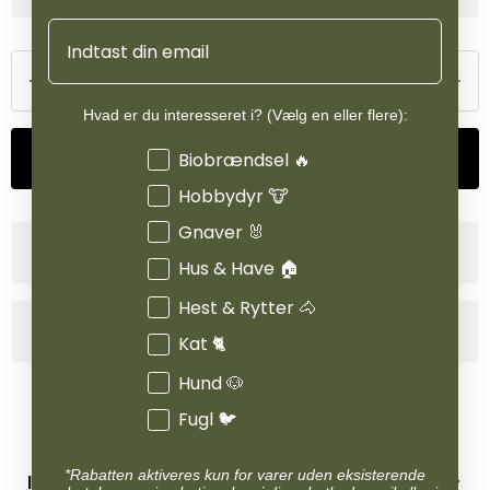
Email
Hvad er du interesseret i? (Vælg en eller flere):
Interesser
Biobrændsel 🔥
Tilføj til kurv
Hobbydyr 🐮
Gnaver 🐰
Produktinformation
Hus & Have 🏠
Hest & Rytter 🐴
Specifikationer
Kat 🐈
Hund 🐶
Fugl 🐦
*Rabatten aktiveres kun for varer uden eksisterende
INFORMATION